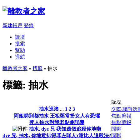
新建帳戶
登錄
論壇
搜索
幫助
導航
離教者之家
»
標籤
» 抽水
標籤: 抽水
版塊
抽水巡澳
...
1
2
3
交際‧聯誼活
阿姐睇到都抽水 王祖藍常扮女人有恐懼
焦點剪報
死人抽水對我老點兼誤導
焦點剪報
抽水, dye 兄 我知邊個追殺你地啦
閒聊
dye 兄, 抽水, 你地近排得罪左咩人?咁比人追殺法?
閒聊