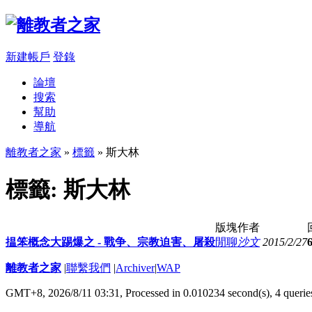
新建帳戶
登錄
論壇
搜索
幫助
導航
離教者之家
»
標籤
» 斯大林
標籤: 斯大林
版塊
作者
揾笨概念大踢爆之 - 戰争、宗教迫害、屠殺
閒聊
沙文
2015/2/27
離教者之家
|
聯繫我們
|
Archiver
|
WAP
GMT+8, 2026/8/11 03:31,
Processed in 0.010234 second(s), 4 querie