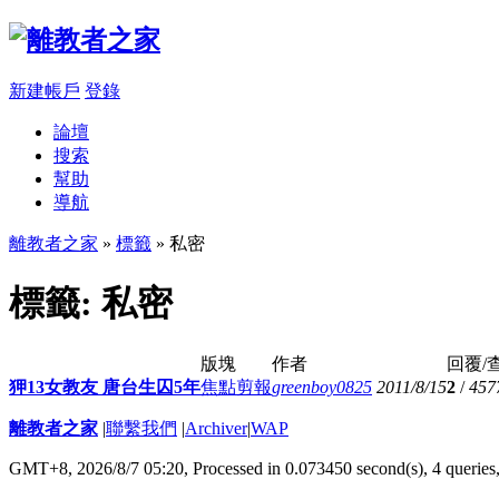
新建帳戶
登錄
論壇
搜索
幫助
導航
離教者之家
»
標籤
» 私密
標籤: 私密
版塊
作者
回覆/
狎13女教友 唐台生囚5年
焦點剪報
greenboy0825
2011/8/15
2
/
457
離教者之家
|
聯繫我們
|
Archiver
|
WAP
GMT+8, 2026/8/7 05:20,
Processed in 0.073450 second(s), 4 queries