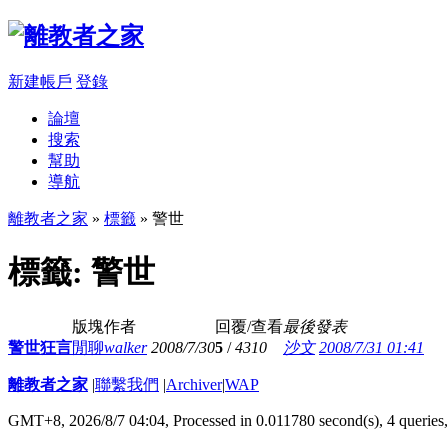
新建帳戶
登錄
論壇
搜索
幫助
導航
離教者之家
»
標籤
» 警世
標籤: 警世
版塊
作者
回覆/查看
最後發表
警世狂言
閒聊
walker
2008/7/30
5
/
4310
沙文
2008/7/31 01:41
離教者之家
|
聯繫我們
|
Archiver
|
WAP
GMT+8, 2026/8/7 04:04,
Processed in 0.011780 second(s), 4 queries