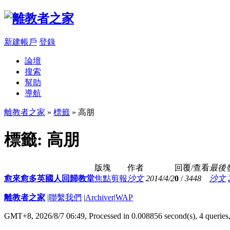
新建帳戶
登錄
論壇
搜索
幫助
導航
離教者之家
»
標籤
» 高朋
標籤: 高朋
版塊
作者
回覆/查看
最後
愈來愈多英國人回歸教堂
焦點剪報
沙文
2014/4/2
0
/
3448
沙文
離教者之家
|
聯繫我們
|
Archiver
|
WAP
GMT+8, 2026/8/7 06:49,
Processed in 0.008856 second(s), 4 queries