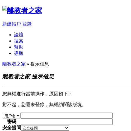
新建帳戶
登錄
論壇
搜索
幫助
導航
離教者之家
» 提示信息
離教者之家 提示信息
您無權進行當前操作，原因如下：
對不起，您還未登錄，無權訪問該版塊。
密碼
安全提問