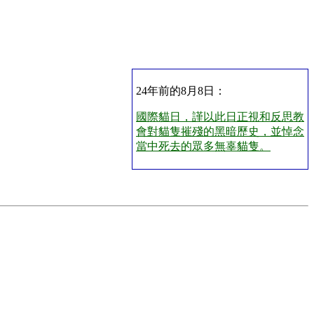
24年前的8月8日：
國際貓日，謹以此日正視和反思教
會對貓隻摧殘的黑暗歷史，並悼念
當中死去的眾多無辜貓隻。