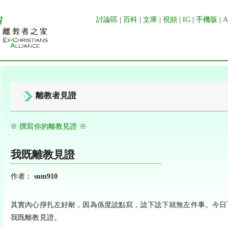
討論區
|
百科
|
文庫
|
視頻
|
IG
|
手機版
|
離教者見證
※ 撰寫你的離教見證 ※
我既離教見證
作者：
sum910
其實內心掙扎左好耐，因為係度諗點寫，諗下諗下就無左件事。今日
我既離教見證。