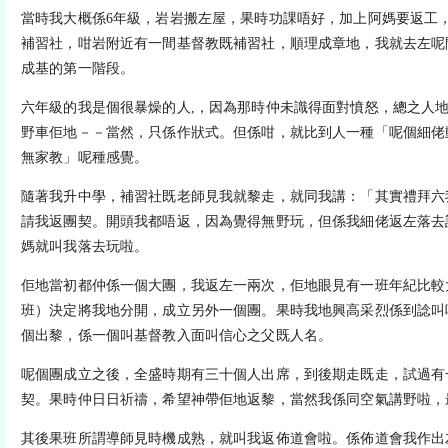
當時我大概係6年級，岩岩搬左屋，果時功課唔好，加上阿媽要返工
補習社，咁岩附近有一間基督教既補習社，順理成章地，我就去左呢
成基的第一階段。
六年級的我是個很暴燥的人,，因為那時仲未識得面對憤怒，總之人
野車佢地－－當然，只係作狀式。但係咁，就比到人一種「呢個細佬
無家教」呢種感覺。
隨著我升中學，補習社既老師見我就黎走，就同我講：「其實禮拜六
請我返團契。開頭我都唔返，因為覺得無野玩，但係我細佬返左落去
媽就叫我落去玩啦。
佢地當初都仲係一個大團，我返左一兩次，佢地眼見有一班年紀比較
班）決定將我地分開，成立另外一個團。果時我地興高采烈係到諗叫
個出黎，係一個叫基督教入面叫信心之父既人名。
呢個團成立之後，全盛時期有三十個人出席，到後期走既走，試過有
契。果時仲日日祈禱，希望神帶佢地返黎，當然我係同空氣講野啦，
其後果班所謂導師見時機成熟，就叫我返佈道會啦。係佈道會我作出