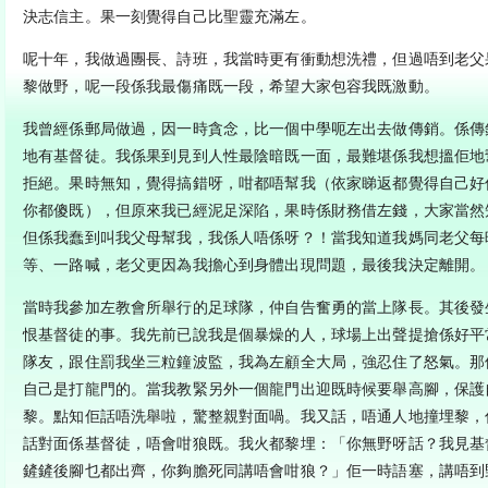
決志信主。果一刻覺得自己比聖靈充滿左。
呢十年，我做過團長、詩班，我當時更有衝動想洗禮，但過唔到老父
黎做野，呢一段係我最傷痛既一段，希望大家包容我既激動。
我曾經係郵局做過，因一時貪念，比一個中學呃左出去做傳銷。係傳
地有基督徒。我係果到見到人性最陰暗既一面，最難堪係我想搵佢地
拒絕。果時無知，覺得搞錯呀，咁都唔幫我（依家睇返都覺得自己好
你都傻既），但原來我已經泥足深陷，果時係財務借左錢，大家當然
但係我蠢到叫我父母幫我，我係人唔係呀？！當我知道我媽同老父每
等、一路喊，老父更因為我擔心到身體出現問題，最後我決定離開。
當時我參加左教會所舉行的足球隊，仲自告奮勇的當上隊長。其後發
恨基督徒的事。我先前已說我是個暴燥的人，球場上出聲提搶係好平
隊友，跟住罰我坐三粒鐘波監，我為左顧全大局，強忍住了怒氣。那
自己是打龍門的。當我教緊另外一個龍門出迎既時候要舉高腳，保護
黎。點知佢話唔洗舉啦，驚整親對面喎。我又話，唔通人地撞埋黎，
話對面係基督徒，唔會咁狼既。我火都黎埋：「你無野呀話？我見基
鏟鏟後腳乜都出齊，你夠膽死同講唔會咁狼？」佢一時語塞，講唔到