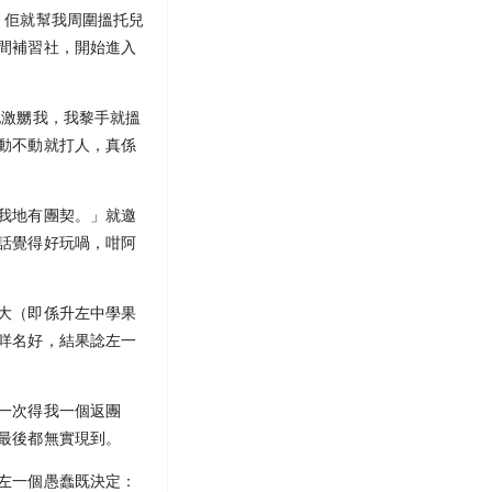
，佢就幫我周圍搵托兒
間補習社，開始進入
地激嬲我，我黎手就搵
動不動就打人，真係
我地有團契。」就邀
話覺得好玩喎，咁阿
大（即係升左中學果
咩名好，結果諗左一
一次得我一個返團
最後都無實現到。
左一個愚蠢既決定：