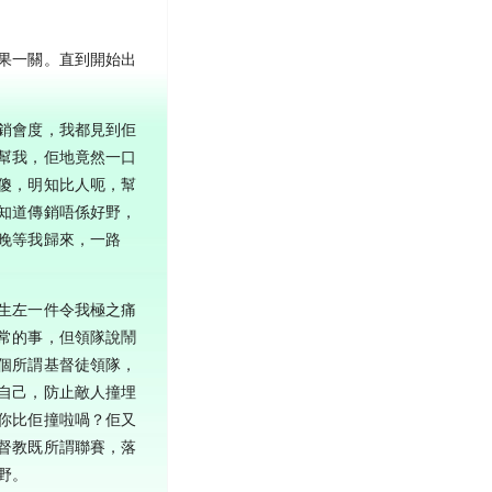
果一關。直到開始出
銷會度，我都見到佢
幫我，佢地竟然一口
傻，明知比人呃，幫
知道傳銷唔係好野，
晚等我歸來，一路
生左一件令我極之痛
常的事，但領隊說鬧
個所謂基督徒領隊，
自己，防止敵人撞埋
你比佢撞啦喎？佢又
督教既所謂聯賽，落
野。