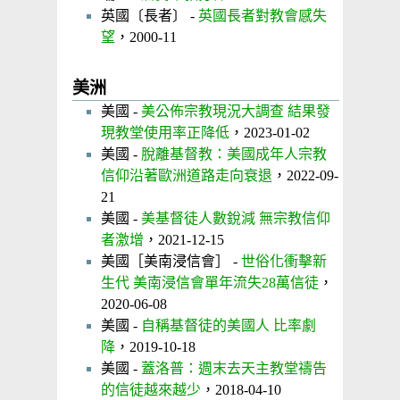
英國〔長者〕 -
英國長者對教會感失
望
，2000-11
美洲
美國 -
美公佈宗教現況大調查 結果發
現教堂使用率正降低
，2023-01-02
美國 -
脫離基督教：美國成年人宗教
信仰沿著歐洲道路走向衰退
，2022-09-
21
美國 -
美基督徒人數銳減 無宗教信仰
者激增
，2021-12-15
美國［美南浸信會］ -
世俗化衝擊新
生代 美南浸信會單年流失28萬信徒
，
2020-06-08
美國 -
自稱基督徒的美國人 比率劇
降
，2019-10-18
美國 -
蓋洛普：週末去天主教堂禱告
的信徒越來越少
，2018-04-10