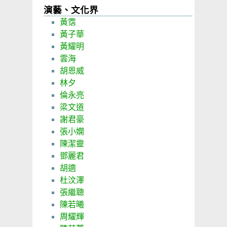
演藝、文化界
黃霑
黃子華
黃耀明
雲海
胡恩威
林夕
倫永亮
梁文道
謝君豪
張小嫻
陳潔靈
鄧麗君
胡適
杜汶澤
張繼聰
陳若曦
周耀輝