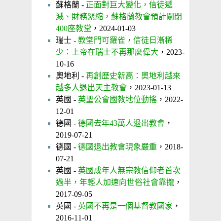
蘇格蘭 -
正面對巨大變化，信徒遞
減、財務緊縮，蘇格蘭教會預計關閉
400座教堂
，2024-01-03
瑞士 -
教堂門可羅雀，信徒日漸稀
少：上帝在瑞士不再那麼偉大
，2023-
10-16
奧地利 -
再創歷史新高：奧地利越來
越多人退出天主教會
，2023-01-13
英國 -
英聖公會國教地位動搖
，2022-
12-01
德國 -
德國去年43萬人退出教會
，
2019-07-21
德國 -
德國退出教會現象嚴重
，2018-
07-21
英國 -
英國成年人無宗教信仰者首次
過半，年輕人加速向世俗社會靠攏
，
2017-09-05
英國 -
英國不再是一個基督教國家
，
2016-11-01