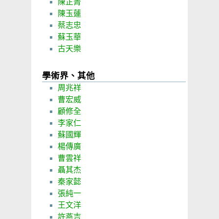
陳芷菁
陳玉蓮
蔡志忠
蘇玉華
古天樂
學術界、其他
周兆祥
曹宏威
顧修全
李家仁
蘇國輝
楊傳廣
曹雲祥
聶其杰
秦家懿
張純一
王文洋
許燕吉