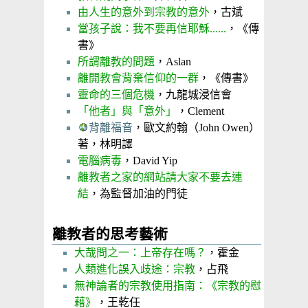
由人生的意外到宗教的意外
，古斌
當孩子說：我不要再信耶穌......
，《傳
書》
所謂離教的問題
，Aslan
離開教會背棄信仰的一群
，《傳書》
靈命的三個危機
，九龍城浸信會
「他者」與「意外」
，Clement
背離福音
，歐文約翰（John Owen）
著，林明譯
電腦病毒
，David Yip
離教者之家的網站請大家不要去連
結
，為監督加油的門徒
離教者的思考藝術
大哉問之一：上帝存在嗎？
，霍金
人類進化誤入歧途：宗教
，占飛
無神論者的宗教使用指南：《宗教的慰
藉》
，王乾任