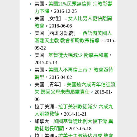
美國 -
美國21%民眾無信仰 宗教影響
力下降
，2016-12-25
美國［女性］ -
女人比男人更快離開
教會
，2016-06-06
美國［西班牙語裔］ -
西語裔美國人
漸離天主教 教會祈盼教宗指導
，2015-
09-22
美國 -
基督徒大幅減少 衝擊共和黨
，
2015-05-13
美國 -
美國人不再信上帝？ 教會亟待
轉型
，2015-04-02
美國［青年］-
美國逾六成青年信徒流
失 歸因父母未盡屬靈責任
，2015-01-
06
拉丁美洲 -
拉丁美洲教徒減少 六成九
人明認教徒
，2014-11-21
加拿大 -
加國基督徒比例大幅下滑 異
教徒增長明顯
，2013-05-18
拉丁美洲 -
拉美天主教徒佔四成 教會