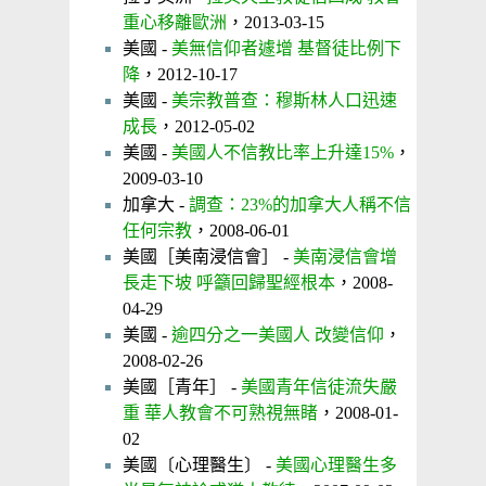
重心移離歐洲
，2013-03-15
美國 -
美無信仰者遽增 基督徒比例下
降
，2012-10-17
美國 -
美宗教普查：穆斯林人口迅速
成長
，2012-05-02
美國 -
美國人不信教比率上升達15%
，
2009-03-10
加拿大 -
調查：23%的加拿大人稱不信
任何宗教
，2008-06-01
美國［美南浸信會］ -
美南浸信會增
長走下坡 呼籲回歸聖經根本
，2008-
04-29
美國 -
逾四分之一美國人 改變信仰
，
2008-02-26
美國［青年］ -
美國青年信徒流失嚴
重 華人教會不可熟視無睹
，2008-01-
02
美國〔心理醫生〕 -
美國心理醫生多