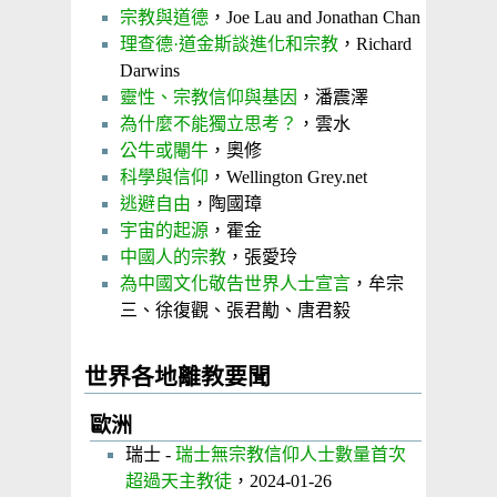
宗教與道德
，Joe Lau and Jonathan Chan
理查德·道金斯談進化和宗教
，Richard
Darwins
靈性、宗教信仰與基因
，潘震澤
為什麼不能獨立思考？
，雲水
公牛或閹牛
，奧修
科學與信仰
，Wellington Grey.net
逃避自由
，陶國璋
宇宙的起源
，霍金
中國人的宗教
，張愛玲
為中國文化敬告世界人士宣言
，牟宗
三、徐復觀、張君勱、唐君毅
世界各地離教要聞
歐洲
瑞士 -
瑞士無宗教信仰人士數量首次
超過天主教徒
，2024-01-26