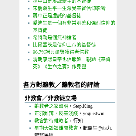
孫中山是虔誠愛主的基督徒
宋慶齡生平一生深受基督信仰影響
蔣中正是虔誠的基督徒
愛迪生是一個有非常明確和強烈信仰的
基督徒
希特勒是個無神論者
比爾蓋茨是信仰上帝的基督徒
96.7%諾貝爾獎獲得者信教
清朝康熙皇帝也信耶穌 親題《基督
死》《生命之寶》作見證
各方對離教／離教者的評論
非教會／非教徒立場
離教者之家聲明
，Step.King
正邪難辨，反基淺談
，yogi edwin
教會對待離教者
，行知
星期天談談離開教會
，肥醫生@西九
龍貧民區