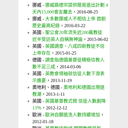
挪威 -
挪威路德宗提供簡易退出計劃 4
天內15,000會友離去
，2016-08-25
挪威 -
大多數挪威人不相信上帝 首創
歷史最高紀錄
，2016-03-22
英國 -
聖公會20年流失近200萬教徒
近半受訪英人自稱無神論
，2015-06-02
英國 -
英國調查，八成四新教徒不信
上帝存在
，2015-01-25
德國 -
調查指德國基督徒積極信教人
數不足三成
，2014-03-06
英國 -
英教會領袖就信徒人數下滑表
示擔憂
，2013-11-19
奧地利、德國 -
奧地利和德國出現退
教潮
，2013-1-11
英國 -
英國基督教式微 信徒人數劇降
13％
，2012-12-12
歐洲 -
歐洲自願退洗人數持續增加
，
2012-01-18