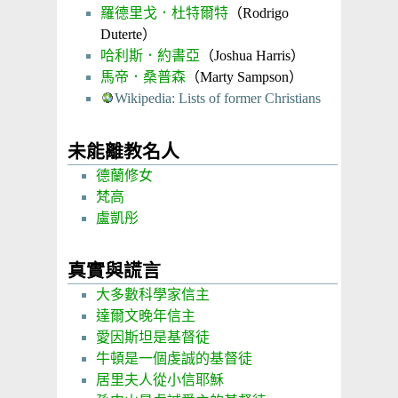
羅德里戈．杜特爾特
（Rodrigo
Duterte）
哈利斯．約書亞
（Joshua Harris）
馬帝．桑普森
（Marty Sampson）
Wikipedia: Lists of former Christians
未能離教名人
德蘭修女
梵高
盧凱彤
真實與謊言
大多數科學家信主
達爾文晚年信主
愛因斯坦是基督徒
牛頓是一個虔誠的基督徒
居里夫人從小信耶穌