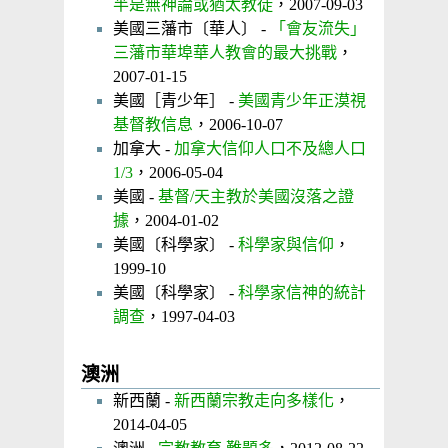
半是無神論或猶太教徒
，2007-09-03
美國三藩市〔華人〕 -
「會友流失」
三藩市華埠華人教會的最大挑戰
，
2007-01-15
美國［青少年］ -
美國青少年正漠視
基督教信息
，2006-10-07
加拿大 -
加拿大信仰人口不及總人口
1/3
，2006-05-04
美國 -
基督/天主教於美國沒落之證
據
，2004-01-02
美國〔科學家〕 -
科學家與信仰
，
1999-10
美國〔科學家〕 -
科學家信神的統計
調查
，1997-04-03
澳洲
新西蘭 -
新西蘭宗教走向多樣化
，
2014-04-05