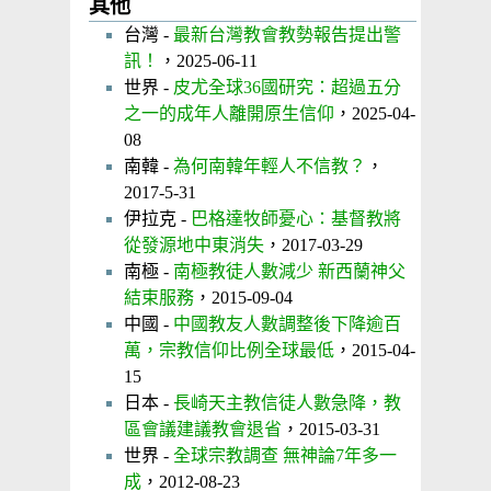
其他
台灣 -
最新台灣教會教勢報告提出警
訊！
，2025-06-11
世界 -
皮尤全球36國研究：超過五分
之一的成年人離開原生信仰
，2025-04-
08
南韓 -
為何南韓年輕人不信教？
，
2017-5-31
伊拉克 -
巴格達牧師憂心：基督教將
從發源地中東消失
，2017-03-29
南極 -
南極教徒人數減少 新西蘭神父
結束服務
，2015-09-04
中國 -
中國教友人數調整後下降逾百
萬，宗教信仰比例全球最低
，2015-04-
15
日本 -
長崎天主教信徒人數急降，教
區會議建議教會退省
，2015-03-31
世界 -
全球宗教調查 無神論7年多一
成
，2012-08-23