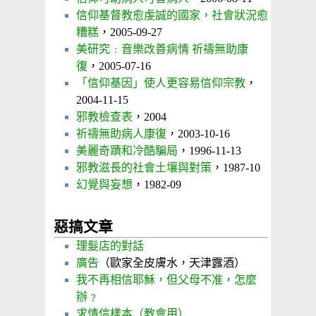
信仰基督教愈虔誠的國家，社會狀況愈
糟糕
，2005-09-27
美研究﹕音樂改善病情 祈禱無助康
復
，2005-07-16
「信仰基因」使人更容易信仰宗教
，
2004-11-15
邪教檢查表
，2004
祈禱無助病人康復
，2003-10-16
美麗奇蹟和冷酷騙局
，1996-11-13
邪教滋長的社會土壤與對策
，1987-10
幻覺與妄想
，1982-09
惡搞文章
理髮店的對話
廣告
（歐家全皮膚水，天津露酒）
我不再相信耶穌，但父母不准，怎麼
辦﹖
求情信樣本（教會用）