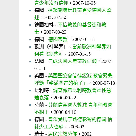
青少年沒有信仰
，2007-10-05
德國 -
達賴喇嘛比教宗更受德國人歡
迎
，2007-07-14
德國柏林 -
不信教義的基督徒和教
士
，2007-03-23
德國 -
德國宗教
，2007-01-18
歐洲〔神學界〕 -
當前歐洲神學界如
何看《新約》
，2007-01-15
法國 -
三成法國人無宗教信仰
，2007-
01-11
英國 -
英國聖公會信徒銳減 教會緊急
呼籲「坐滿空置的椅子」
，2006-07-13
比利時 -
調查顯示比利時教會靈性急
速衰落
，2006-06-22
芬蘭 -
芬蘭信義會人數減 青年稱教會
不相干
，2006-04-16
德國 -
曾深受馬丁路德影響的德國 信
徒少工人也缺
，2006-02
瑞士 -
居民宗教分佈
，2002