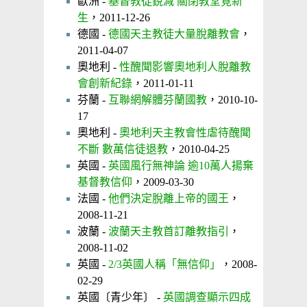
歐洲 -
基督教徒銳減 關閉教堂覓新
生
，2011-12-26
德國 -
德國天主教徒大量脫離教會
，
2011-04-07
奧地利 -
性醜聞影響奧地利人脫離教
會創新紀錄
，2011-01-11
芬蘭 -
互聯網解體芬蘭國教
，2010-10-
17
奧地利 -
奧地利天主教會性虐待醜聞
不斷 數萬信徒退教
，2010-04-25
英國 -
英國風行無神論 逾10萬人揚棄
基督教信仰
，2009-03-30
法國 -
他們決定脫離上帝的國王
，
2008-11-21
波蘭 -
波蘭天主教首訂離教指引
，
2008-11-02
英國 -
2/3英國人稱「無信仰」
，2008-
02-29
英國〔青少年〕 -
英國調查顯示四成