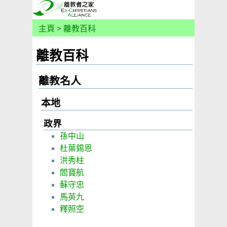
主頁
>
離教百科
離教百科
離教名人
本地
政界
孫中山
杜葉錫恩
洪秀柱
閻寶航
蘇守忠
馬英九
釋照空