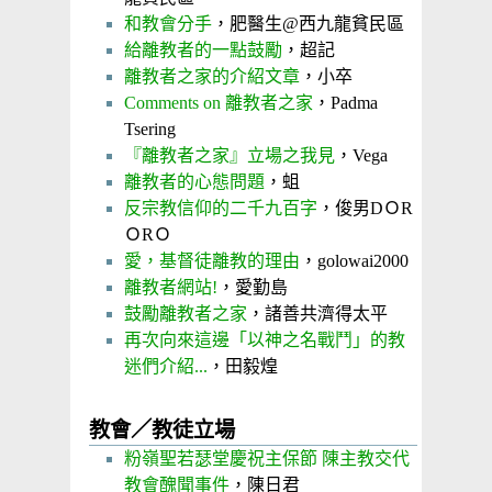
和教會分手
，肥醫生@西九龍貧民區
給離教者的一點鼓勵
，超記
離教者之家的介紹文章
，小卒
Comments on 離教者之家
，Padma
Tsering
『離教者之家』立場之我見
，Vega
離教者的心態問題
，蛆
反宗教信仰的二千九百字
，俊男DＯR
ＯRＯ
愛，基督徒離教的理由
，golowai2000
離教者網站!
，愛勤島
鼓勵離教者之家
，諸善共濟得太平
再次向來這邊「以神之名戰鬥」的教
迷們介紹...
，田毅煌
教會／教徒立場
粉嶺聖若瑟堂慶祝主保節 陳主教交代
教會醜聞事件
，陳日君