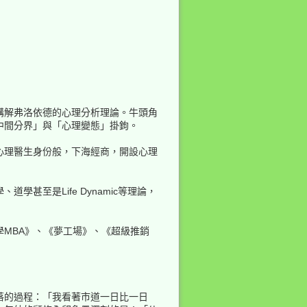
回到頁頂
講解弗洛依德的心理分析理論。牛頭角
中間分界」與「心理變態」掛鉤。
心理醫生身份般，下海經商，開設心理
反向連結
至是Life Dynamic等理論，
舊版
MBA》、《夢工場》、《超級推銷
落的過程：「我看著市道一日比一日