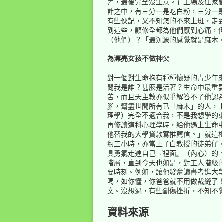
差，最後完全沒生意。」工場及住家
計之中，有三分一是吃白粉，三分一
有些伙記，又不知怎的不來上班，走到
到這些，顧修全都為他們感到心痛，
（他們）？「最沉澱的感覺就是麻木
為漂亮女孩不做神父
對一個對生命抱有種種懷疑的青少年來
問我是誰？甚麼是活著？生命中最重
苦，而且天主教亦似乎解答不了他認為
腳，幫盡世間所有已「麻木」的人，上了課
理學）完全不適合我，不是我想學的
再修讀這科心理學時，給他遇上生命中最重
他替我的大學貸款寫推薦信。」就這
約三小時，亦當上了白教授的徒弟仔
具勇氣走進自己『裡面』（內心）的
階層，直到今天也如是，對工人階級
要時刻。例如，讓他發奮讀書考進大
嗎，如你懂，你爸爸就不用做裁縫了
文。沒想過，有些創傷挫折，不知不
資料來源