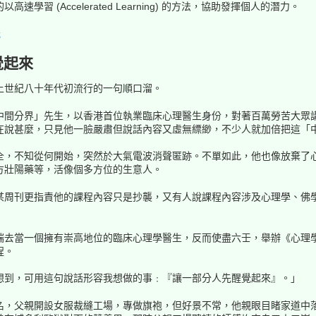
習 (Accelerated Learning) 的方法，協助發揮個人的潛力。
我
覺起來
上世紀八十年代初流行的一句順口溜。
中間分界」先生，以香港首位執業臨床心理醫生身份，對著百萬勞苦大眾
在說甚麼，只見他一臉嚴肅但說話內容又虛無縹緲，不少人就加倍把這「
全，不知從何開始，突然於大氣電波消聲匿跡。不單如此，他也像放棄了
方壯陽藥等，活像個多方位的生意人。
刊更指責他的課程內容只是抄襲，又有人說課程內容涉及心理學、佛學、道學甚
端去當一個擁有崇高地位的臨床心理學醫生，反而使盡六壬，舉辦《心理學
程。
想到，可用這句說話形容我想做的事﹕『讓一部分人先醒覺起來』。」
名，父親開設女服裁縫工場，專做旗袍，但好景不常，他親眼目睹家道中