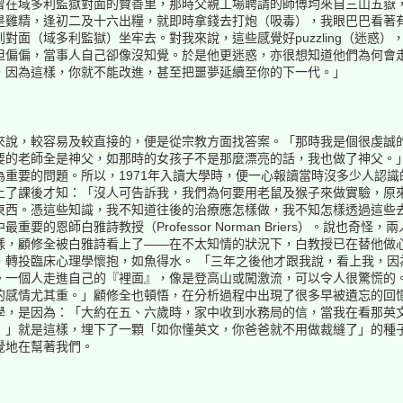
曾在域多利監獄對面的贊善里，那時父親工場聘請的師傅均來自三山五嶽
是雞精，逢初二及十六出糧，就即時拿錢去打炮（吸毒），我眼巴巴看著
對面（域多利監獄）坐牢去。對我來說，這些感覺好puzzling（迷惑
但偏偏，當事人自己卻像沒知覺。於是他更迷惑，亦很想知道他們為何會
，因為這樣，你就不能改進，甚至把噩夢延續至你的下一代。」
說，較容易及較直接的，便是從宗教方面找答案。「那時我是個很虔誠的天主教
要的老師全是神父，如那時的女孩子不是那麼漂亮的話，我也做了神父。
重要的問題。所以，1971年入讀大學時，便一心報讀當時沒多少人認
後才知：「沒人可告訴我，我們為何要用老鼠及猴子來做實驗，原來Experime
東西。憑這些知識，我不知道往後的治療應怎樣做，我不知怎樣透過這些
要的恩師白雅詩教授（Professor Norman Briers）。說也奇
樣，顧修全被白雅詩看上了——在不太知情的狀況下，白教授已在替他做
，轉投臨床心理學懷抱，如魚得水。 「三年之後他才跟我說，看上我，因
。一個人走進自己的『裡面』，像是登高山或闖激流，可以令人很驚慌的
的感情尤其重。」顧修全也頓悟，在分析過程中出現了很多早被遺忘的回
學，是因為：「大約在五、六歲時，家中收到水務局的信，當我在看那英
！」就是這樣，埋下了一顆「如你懂英文，你爸爸就不用做裁縫了」的種
覺地在幫著我們。