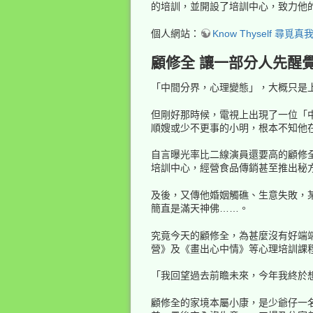
的培訓，並開設了培訓中心，致力他的以高速學
個人網站：
Know Thyself 尋覓真
顧修全 讓一部分人先醒
「中間分界，心理變態」，大概只是
但剛好那時候，電視上出現了一位「
順嫂或少不更事的小明，根本不知他
自言曝光率比二線演員還要高的顧修
培訓中心，經營食品傳銷甚至推出秘
及後，又傳他婚姻觸礁、生意失敗，某周
簡直是滿天神佛……。
究竟今天的顧修全，為甚麼沒有好端
營》及《畫出心中情》等心理培訓課
「我回望過去前瞻未來，今年我終於
顧修全的家境本屬小康，是少爺仔一