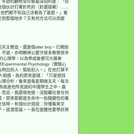
，年幼的顧修全印象最深刻的是：「伙
有個伙計打著針死的（針還插著）……
），他們都不知自己活著為了甚麼。」看
走到那個地步？又有何方法可以改變
徒，還是個alter boy，已開始
」不過，亦明瞭神父要守很多教條很辛
識的心理學，以為學成後便可大展拳
ntal Psychology（實驗心
去明白別人、幫助別人。」在他打算不
怪，兩人相遇，為的原來是錢：「只是想找
心理分析，後來是每星期做五天，每次
為我是他所見過的中國學生之中，最
。而且，我還很地道，沒脫離社會任何
憶，原來那都是生命中一些關鍵性的重
文信時，有個伙計就說：你懂看英文
子，這潛意識，一直在提醒他要學好英