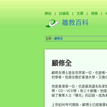
網站
|
討論區
|
文庫
|
視頻
|
離教百科
足跡:
顧修全
•
顧修全
顧修全博士是全世界第一位，也是唯
的學者。他曾任教於香港大學，又擔
他是香港第一位，也是最具盛名私家
帶、CD、VCD等﹞有三十餘種，他接
破了專業人士「曝光」的記錄，成為
上世紀80年代開始，顧博士已經推廣