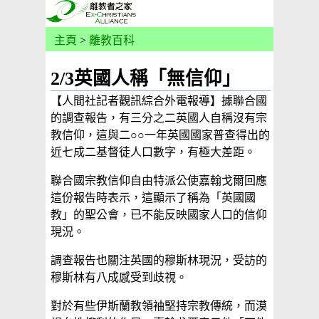
主頁
>
離教百科
2/3英國人稱「無信仰」
【人間社記者觀訊綜合外電報導】據聯合國
的調查報告，有三分之二英國人自稱沒有宗
教信仰，這與二○○一年英國國家普查得出的
近七成二基督徒人口數字，有極大差距。
聯合國宗教信仰自由特派公使嘉翰戈爾回應
這份報告時表示，這顯示了稱為「英國國
教」的聖公會，已不能反映國家人口的信仰
現況。
調查報告也關注英國的穆斯林現況，受訪的
穆斯林有八成感受到歧視。
對於有些伊斯蘭教領袖堅持宗教傳統，而漠