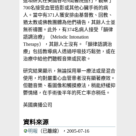
這項研究在美國各地9間醫院進行，觀察了
700名接受血管造影或其他心臟手術的病
人。當中有371人獲安排由基督教、回教、
猶太教或佛教團體為他們禱告，其餘人士並
無祈禱團。此外，有374名病人接受「韻律
語調治療」（Melodic Intonation
Therapy），其餘人士沒有。「韻律語調治
療」包括教導病人透過呼吸技巧鬆弛，或在
治療中給他們聽輕音樂或民歌。
研究結果顯示，無論採用單一療法或是混合
使用，均對嚴重心血管患者沒有顯著療效。
但聽音樂、看圖像和觸摸療法，稍能紓緩抑
鬱情緒，在手術後半年的死亡率亦稍低。
英國廣播公司
資料來源
明報
（已離線），2005-07-16