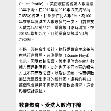
Church Profile），美南浸信會會友人數連續
13年下降，在2018年至2019年流失約28萬
7,655名會友，佔整體信徒人數2％，為100
年來單年度減少人數最多的一次，目前會友
人數為1452萬5579。堂會數目略有增加，在
2018年增加74間，目前堂會總數增至4萬
7530間。
不過，浸信會出版社、執行委員會主席兼首
席執行官羅尼・弗洛伊德（Ronnie Floyd）
表示，因受疫情影響，美南浸信會在統計數
據方面遇到困難，此外也因不同地區的報告
方式不同而受影響，以及缺乏統一性而導致
無法完整做出宗派的統計圖。還有約有1.2
萬個教會選擇不再參與年度教會概況，這會
影響統計數據。
教會聚會、受洗人數均下降