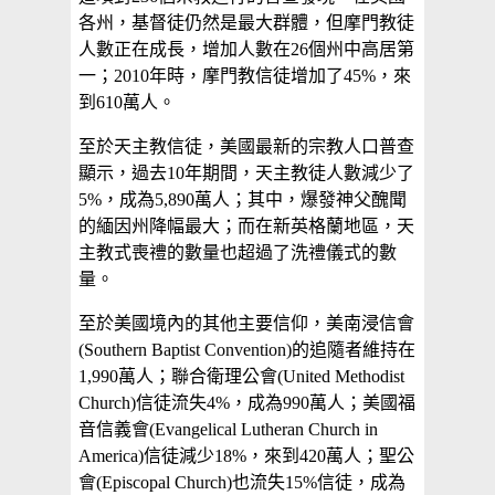
各州，基督徒仍然是最大群體，但摩門教徒
人數正在成長，增加人數在26個州中高居第
一；2010年時，摩門教信徒增加了45%，來
到610萬人。
至於天主教信徒，美國最新的宗教人口普查
顯示，過去10年期間，天主教徒人數減少了
5%，成為5,890萬人；其中，爆發神父醜聞
的緬因州降幅最大；而在新英格蘭地區，天
主教式喪禮的數量也超過了洗禮儀式的數
量。
至於美國境內的其他主要信仰，美南浸信會
(Southern Baptist Convention)的追隨者維持在
1,990萬人；聯合衛理公會(United Methodist
Church)信徒流失4%，成為990萬人；美國福
音信義會(Evangelical Lutheran Church in
America)信徒減少18%，來到420萬人；聖公
會(Episcopal Church)也流失15%信徒，成為