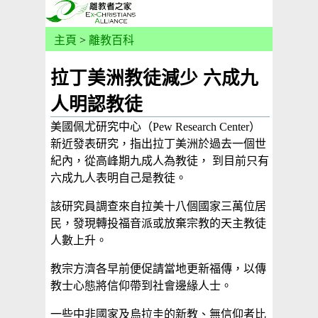
主頁
>
離教百科
拉丁美洲教徒減少 六成九
人明認教徒
美國佩尤研究中心（Pew Research Center）
新近發表研究，指出拉丁美洲於過去一個世
紀內，從高峰期九成人為教徒， 到目前只有
六成九人表明自己是教徒。
該研究員調查來自拉美十八個國家三萬位居
民，發現轉投福音派或放棄宗教的天主教徒
人數上升。
教宗方濟各早前便促請當地更新福傳，以傳
教士心態將信仰帶到社會邊緣人士。
一些中非國家及烏拉圭的新教、無信仰者比