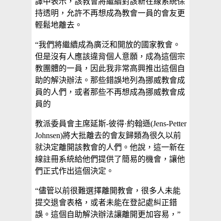
譯中表示，該教會將繼續對該新在線系統保
持透明，允許不再想成為教會一員的會友更
輕鬆地離去。
“我們將繼續成為廣泛和開放的國家教會。
但是沒有人應該違背個人意願，成為這個宗
教團體的一員，因此我非常高興推出這個自
助的解決辦法。那些錯誤地列為挪威教會成
員的人們，或者那些不再想成為挪威教會成
員的
教派委員會主席延斯-彼得·約翰遜(Jens-Petter
Johnsen)將大批離去的會友歸類為很久以前
就決定離開該教會的人們。他說，這一新在
線註冊系統給他們提供了簡易的機會，讓他
們正式作出這個決定。
“儘管以前很難選擇離開教會，很多人未能
提交退會表格，或者未能在登記處糾正錯
誤。這個自助解決辦法讓離開更加容易，”