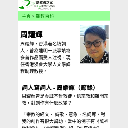
主頁
>
離教百科
周耀輝
周耀輝，香港著名填詞
人，曾為達明一派等填寫
多首作品而受人注視，現
任香港浸會大學人文學課
程助理教授。
詞人寫詞人 - 周耀輝（節錄）
周耀輝曾是虔誠基督教徒，信宗教和離開宗
教，對創作有什麼改變？
「宗教的經文、 詩歌、意象、名詞等，對
我的創作有很大幫助，當中的例子有《萬福