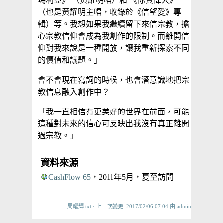
瑪利亞》 （黃耀明唱）和 《你真偉大》
（也是黃耀明主唱，收錄於《信望愛》專
輯）等。我想如果我繼續留下來信宗教，擔
心宗教信仰會成為我創作的限制。而離開信
仰對我來說是一種開放，讓我重新探索不同
的價值和議題。」
會不會現在寫詞的時候，也會潛意識地把宗
教信息融入創作中？
「我一直相信有更美好的世界在前面，可能
這種對未來的信心可反映出我沒有真正離開
過宗教。」
資料來源
CashFlow 65
，2011年5月，夏至訪問
周耀輝.txt
· 上一次變更: 2017/02/06 07:04 由
admin