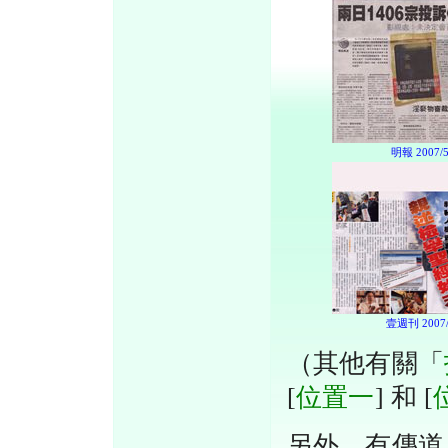
明報 2007/5
壹週刊 2007/
（其他有關「
[
位置一
] 和 [
另外，有傳道人