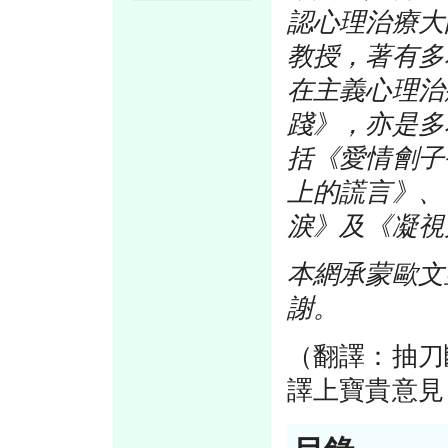
認心理治療大
教授，著有多
在主義心理治
踐》，亦是多
括《愛情劊子
上的謊言》、
淚》及《凝視
本網承蒙歐文
謝。
（翻譯：抽刀斷
譯上寶貴意見