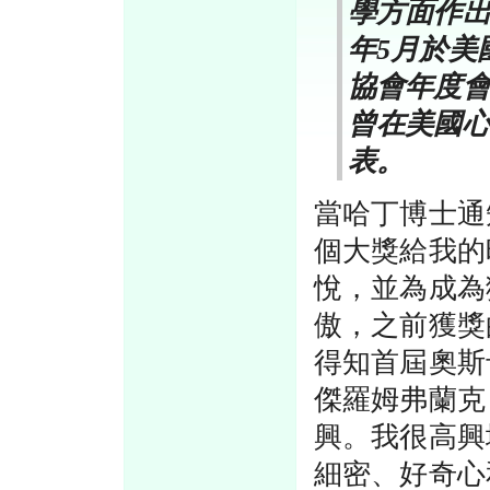
學方面作出
年5月於美
協會年度
曾在美國心
表。
當哈丁博士通
個大獎給我的
悅，並為成為
傲，之前獲獎
得知首屆奧斯
傑羅姆弗蘭克（J
興。我很高興
細密、好奇心