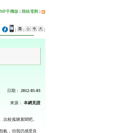
AMP手機版
|
聯絡電郵
|
|
|
|
日期：
2012-05-03
來源：
本網見證
……比較孤陋寡聞吧。
怨氣，但我仍感受良