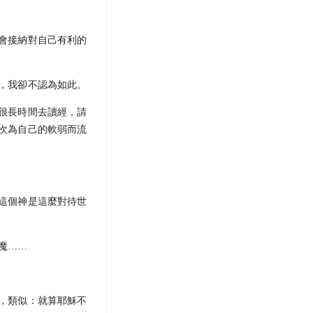
會接納對自己有利的
，我卻不認為如此。
很長時間去讀經，請
次為自己的軟弱而流
這個神是這麼對待世
魔……
，類似：就算耶穌不