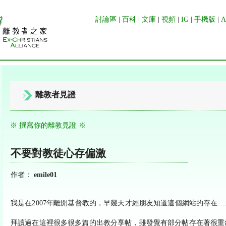
討論區
|
百科
|
文庫
|
視頻
|
IG
|
手機版
|
離教者見證
※ 撰寫你的離教見證 ※
不要對教徒心存偏激
作者：
emile01
我是在2007年離開基督教的，早幾天才經朋友知道這個網站的存在
拜讀過在這裡很多很多篇的出教分享帖，雖發覺有部分帖存在著很重