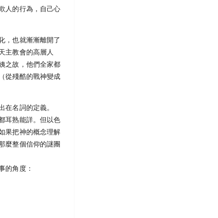
欺人的行為，自己心
化，也就漸漸離開了
天主教會的高層人
姨之故，他們全家都
（從殘酷的戰神變成
出在名詞的定義。
都耳熟能詳。但以色
如果把神的概念理解
那麼整個信仰的謎團
事的角度：