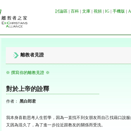
討論區
|
百科
|
文庫
|
視頻
|
IG
|
手機版
|
離教者見證
※ 撰寫你的離教見證 ※
對於上帝的詮釋
作者：
黑白郎君
我本身喜歡思考人生哲學，因為一直找不到女朋友而自己找藉口說服
又因為混久了，為了進一步拉近跟教友的關係而受洗。