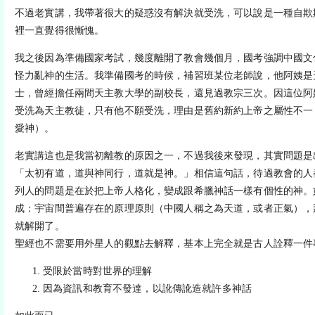
不過老實講，我帶著很大的疑惑沒有解決就受洗，可以說是一種自欺
裡一直覺得很慚愧。
我之後因為準備國家考試，幾度離開了教會幾個月，國考強調中國文
怪力亂神的生活。我準備國考的時候，補習班某位老師說，他阿姨是
士，曾經擔任兩間天主教大學的副校長，還見過教宗三次。因這位阿
受洗為天主教徒，只有他不願受洗，理由是舊約新約上帝之屬性不一
愛神）。
老實講這也是我當初離教的原因之一，不過我後來發現，其實問題是
「太初有道，道與神同行，道就是神。」相信這句話，待過教會的人
列人的問題是在於把上帝人格化，變成跟希臘神話一樣有個性的神。
成：宇宙間普遍存在的原理原則（中國人稱之為天道，或者正氣），
就解開了。
聖經也不需要用外星人的觀點去解釋，基本上完全就是古人詮釋一件
受限於當時對世界的理解
因為資訊和教育不發達，以訛傳訛造就許多神話