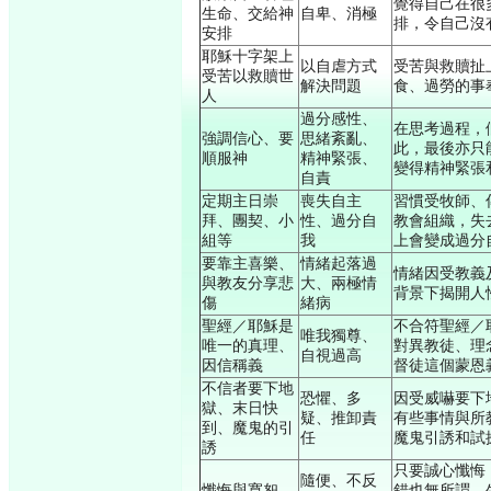
覺得自己在很
生命、交給神
自卑、消極
排，令自己沒
安排
耶穌十字架上
以自虐方式
受苦與救贖扯
受苦以救贖世
解決問題
食、過勞的事
人
過分感性、
在思考過程，
強調信心、要
思緒紊亂、
此，最後亦只
順服神
精神緊張、
變得精神緊張
自責
定期主日崇
喪失自主
習慣受牧師、
拜、團契、小
性、過分自
教會組織，失
組等
我
上會變成過分
要靠主喜樂、
情緒起落過
情緒因受教義
與教友分享悲
大、兩極情
背景下揭開人
傷
緒病
聖經／耶穌是
不合符聖經／
唯我獨尊、
唯一的真理、
對異教徒、理
自視過高
因信稱義
督徒這個蒙恩
不信者要下地
恐懼、多
因受威嚇要下
獄、末日快
疑、推卸責
有些事情與所
到、魔鬼的引
任
魔鬼引誘和試
誘
只要誠心懺悔
隨便、不反
懺悔與寬恕
錯也無所謂，