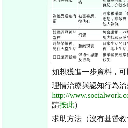
省
寬恕，亦較少
經常被灌輸「
為義受逼迫有
被害妄想、
思想，導致自
福
復仇心
他人報仇
鼓勵經歷神的
教會讚揚一些
幻覺
臨在
努力找尋及感
時刻榮耀神、
日常生活的目
脫離現實
嚮往天堂生活
視「地上生活
強迫性思想
被灌輸要經常
日日讀經祈禱
及行為
缺失
如想獲進一步資料，可
理情治療與認知行為治
http://www.socialwork.c
請
按此
）
求助方法（沒有基督教