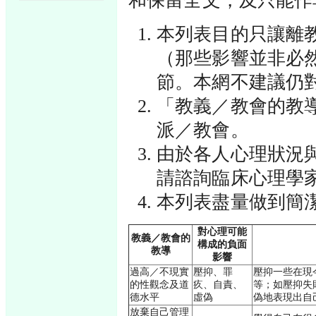
和保留全文，及只能作
本列表目的只讓離
（那些影響並非必
節。本網不建議仍
「教義／教會的教
派／教會。
由於各人心理狀況
請諮詢臨床心理學
本列表盡量做到簡
對心理可能
教義／教會的
構成的負面
教導
影響
過高／不現實
壓抑、罪
壓抑一些在現
的性觀念及道
疚、自責、
等；如壓抑失
德水平
虛偽
偽地表現出自
放棄自己管理