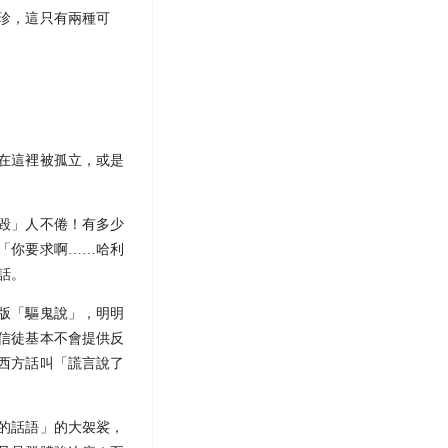
珍，這只有兩種可
在這裡被孤立，或是
毀」人不倦！有多少
「你要求啊……哈利
話。
版「驅鬼說」，明明
信徒基本不會提供反
西方話叫「謊言說了
的話語」的大袈裟，