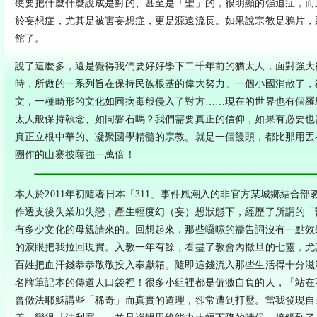
硬要把什麼什麼說成是對的、甚至是「聖」的，很明顯的強迫症，而
於妄想症，尤其是被害妄想症，更是源遠流長。如果說宗教是鴉片，
館了。
說了這麼多，還是覺得我們要好好學下二千年前的猶太人，面對強大
時，所做的一系列旨在保持民族根基的偉大努力。一個小國消散了，
文，一種畸形的文化如同病毒般侵入了對方……現在的世界也有個羅
太人般保持執念、如同磐石嗎？我們需要真正的信仰，如果有必要也
真正立根中華的、凝聚國學精髓的宗教。就是一個饅頭，都比那用丟
團作的山寨披薩強一萬倍！
本人於2011年初隨著日本「311」事件風潮入的非官方某城鄉結合
作透支後失業加失戀，產生輕度幻（妄）想狀態下，經歷了所謂的「
有多少文化的母親請來的。回想起來，那些囉嗦的禱告詞沒有一點效
的淚眼把我拉回現實。入教一年有餘，看盡了教會內撒旦的七靈，尤
百姓把血汗錢恭恭敬敬投入奉獻箱。隨即這錢流入那些生活得十分滋
名牌筆記本的傳道人口袋裡！很多小組裡都是偏激自負的人，「站在
曾傚法耶穌講些「稀奇」而真實的道理，卻常遭到打壓。當我發現自