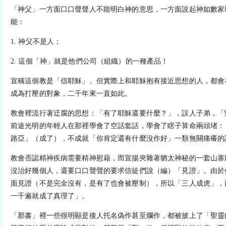
「神父」一方面口口聲聲人不能明白神的意思，一方面說起神如數家
能：
1. 神父不是人；
2. 這個「神」就是他們公司（組織）的一種產品！
宣稱這個教是「信耶穌」、但實際上和耶穌抱有接近思想的人，都會
成為打壓的對象，二千年來一直如此。
教會裡流行著迂腐的思想：「有了耶穌還要什麼？」，誤人子弟，「
前途光明的年輕人在那裡學會了空話套話，學會了瞎子算命兩頭堵：
路亞」（成了），不成就「你肯定還有什麼沒作好」一類無關痛癢的
教會否認精神疾病需要精神慰藉，而宣揚夾雜著猶太神秘的一套山寨
沒治好幾個人，還要口口聲聲的要求信徒們說（編）「見證」。由於
面見證（不是完全沒有，是有了也會被壓制），所以「三人成虎」，
一千遍就成了真理了」。
「那書」裡一些很明顯是後人托名偽作甚至爛作，都被披上了「聖靈