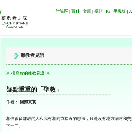
討論區
|
百科
|
文庫
|
視頻
|
IG
|
手機版
|
離教者見證
※ 撰寫你的離教見證 ※
疑點重重的「聖教」
作者：
回歸真實
相信很多離教的人和我有相同或接近的想法，只是沒有地方闡述和交
下一二。