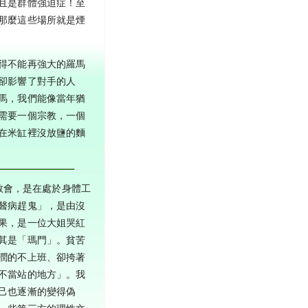
且是群體強迫症！至
那麼這些場所就是煙
得不能再強大的羅馬
卻影響了對手的人
馬，我們能像當年猶
需要一個宗教，一個
在米缸裡沒放鹽的麵
部教會，是在處於身體工
醫病趕鬼」，是由沒
果，是一位大姐哭紅
其是「瑪門」。貧苦
潤的不上班、卻挎著
不當站的地方」。我
己也逐漸的變得偽