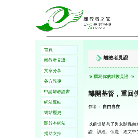
首頁
離教者見證
離教者見證
文章分享
※ 撰寫你的離教見證 ※
各方報導
申請離教證書
離開基督，重回
網站連結
作者：
自由自在
網站歷史
關於本網站
以前也是為了男女關係而
證、讀經。但是，經文中
捐助支持