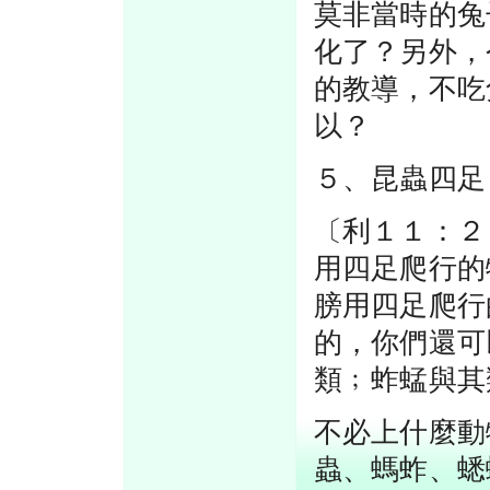
莫非當時的兔
化了？另外，
的教導，不吃
以？
５、昆蟲四足
〔利１１：２
用四足爬行的
膀用四足爬行
的，你們還可
類﹔蚱蜢與其
不必上什麼動
蟲、螞蚱、蟋