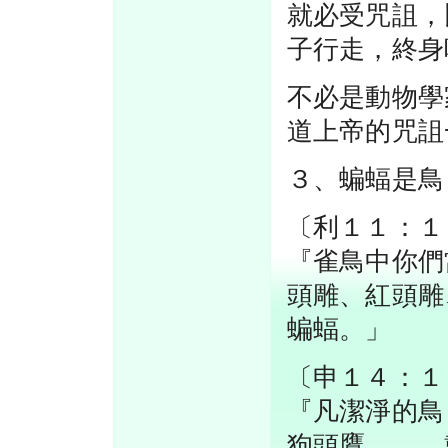
就必受咒詛，
子行走，終身
不必是動物學
道上帝的咒詛
３、蝙蝠是鳥
〔利１１：１
『雀鳥中你們
頭雕、紅頭雕
蝙蝠。」
〔申１４：１
『凡潔淨的鳥
狗頭鷹、……