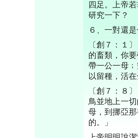
四足。上帝若
研究一下？
６、一對還是
〔創７：１〕
的畜類，你要
帶一公一母﹔
以留種，活在
〔創７：８〕
鳥並地上一切
母，到挪亞那
的。」
上帝明明說潔