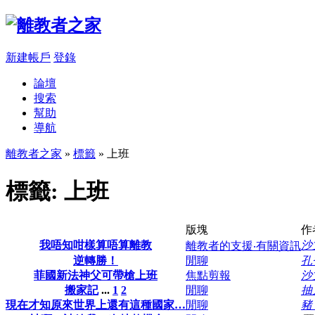
新建帳戶
登錄
論壇
搜索
幫助
導航
離教者之家
»
標籤
» 上班
標籤: 上班
版塊
作
我唔知咁樣算唔算離教
沙
離教者的支援‧有關資訊
逆轉勝！
閒聊
孔
菲國新法神父可帶槍上班
焦點剪報
沙
搬家記
...
1
2
閒聊
抽
現在才知原來世界上還有這種國家…
閒聊
豬