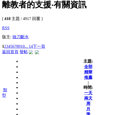
離教者的支援‧有關資訊
[
418
主題 / 4917 回覆 ]
RSS
版主:
抽刀斷水
1
2
3
4
5
6
7
8
9
10
... 14
下一頁
返回首頁
發帖
主題:
全部
精華
推薦
|
時間:
類
一天
型
兩天
周
月
季