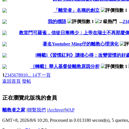
「離堂者」名稱的創立
我的標語
...
2
3
教堂門可羅雀，信徒日漸稀少：上帝在瑞士不再那麼
著名Youtuber Ming仔的離教心理演化
[轉載]《習慣紅利》讀後心得：改變習慣的好
［轉載］華人基督徒離教原因分析
1
2
3
4
5
6
7
8
9
10
... 14
下一頁
返回首頁
發帖
正在瀏覽此版塊的會員
離教者之家
|
聯繫我們
|
Archiver
|
WAP
GMT+8, 2026/8/6 10:20,
Processed in 0.013180 second(s), 5 queries