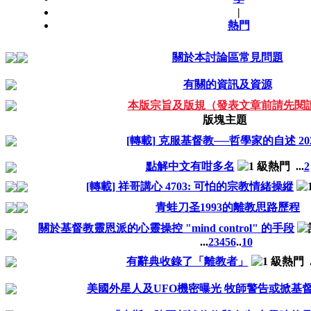
|
熱門
關於本討論區常見問題
有關的資訊及資源
本版宗旨及版規（發表文章前請先閱
版塊主題
[轉載] 克服基督教──哲學家的自述 20
點解中文有咁多名
...
2
[轉載] 祥哥講心 4703: 可怕的宗教情緒操縱
青蛙刀圣1993的離教思路歷程
關於基督教靈恩派的心靈操控 "mind control" 的手段
...
2
3
4
5
6
..
10
有辭典收錄了「離教者」
.
美國外星人及UFO機密曝光 牧師警告或掀基