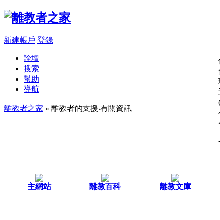
新建帳戶
登錄
論壇
搜索
幫助
導航
離教者之家
» 離教者的支援‧有關資訊
主網站
離教百科
離教文庫