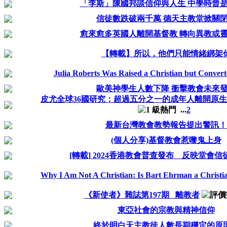
「李斯」陳國邦談信仰與人生 中學時曾
信徒數跌破兩千萬 德天主教堂掀關
愈來愈多英國人離開基督教 轉向異教或
【轉載】所以，他們只能情緒綁架
Julia Roberts Was Raised a Christian but Conver
歐美神學生人數下降 衝擊教會未來
皮尤全球36國研究：超過五分之一的成年人離開原
...
2
最新台灣教會教勢報告提出警訊！
(個人分享)基督教會惹嚟鬼上身
[轉載] 2024香港教會普查發布 反映堂會
Why I Am Not A Christian: Is Bart Ehrman a Christi
《新使者》雜誌第197期 _離教者
東亞社會的宗教與精神信仰
終於明白天主教徒人數長期穩定的原