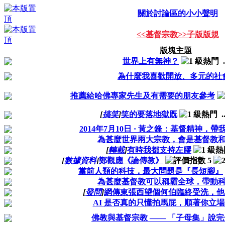
關於討論區的小小聲明
<<基督宗教>>子版版規
版塊主題
世界上有無神？
.
為什麼我喜歡開放、多元的社
推薦給哈佛專家先生及有需要的朋友參考
[
搞笑
]
笑的要落地獄既
..
2014年7月10日 · 黃之鋒：基督精神，
為甚麼世界兩大宗教，會是基督教
[
轉載
]
有時我都支持左膠
[
數據資料
]
鄭觀應《論傳教》
當前人類的科技，最大問題是『長短腳』
為甚麼基督教可以稱霸全球，帶動
[
發問
]
網傳東張西望個何伯臨終受洗，他
AI 是否真的只懂拍馬屁，順著你立
佛教與基督宗教 —— 「子母集」說