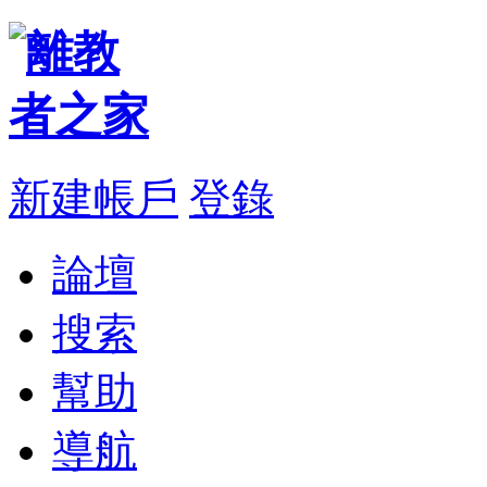
新建帳戶
登錄
論壇
搜索
幫助
導航