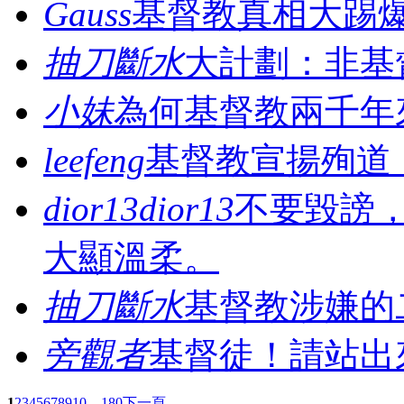
Gauss
基督教真相大踢
抽刀斷水
大計劃：非基督
小妹
為何基督教兩千年
leefeng
基督教宣揚殉道
dior13dior13
不要毀謗
大顯溫柔。
抽刀斷水
基督教涉嫌的二
旁觀者
基督徒！請站出
1
2
3
4
5
6
7
8
9
10
... 180
下一頁