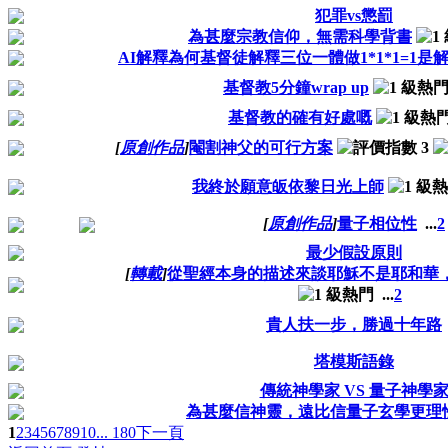
犯罪vs懲罰
為甚麼宗教信仰，無需科學背書
AI解釋為何基督徒解釋三位一體做1*1*1=1是
基督教5分鐘wrap up
基督教的確有好處嘅
[
原創作品
]
閹割神父的可行方案
我終於願意皈依黎日光上師
[
原創作品
]
量子相位性
...
2
最少假設原則
[
轉載
]
從聖經本身的描述來談耶穌不是耶和華
...
2
貴人扶一步，勝過十年路
塔模斯語錄
傳統神學家 VS 量子神學
為甚麼信神靈，遠比信量子玄學更理
1
2
3
4
5
6
7
8
9
10
... 180
下一頁