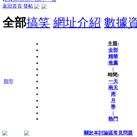
返回首頁
發帖
全部
搞笑
網址介紹
數據
主題:
全部
精華
推薦
|
時間:
類型
一天
兩天
周
月
季
|
熱門
關於本討論區常見問題