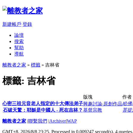
新建帳戶
登錄
論壇
搜索
幫助
導航
離教者之家
»
標籤
» 吉林省
標籤: 吉林省
版塊
作者
心密三祖元音老人指定的十大傳法弟子
哈佛
興趣討論‧原創作品
石破天驚：耶穌是中國人 - 死在吉林？
基督宗教
菩提
離教者之家
|
聯繫我們
|
Archiver
|
WAP
GMT+8, 2026/8/8 23:25,
Processed in 0.009247 second(s), 4 queries