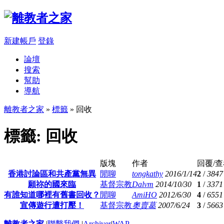
新建帳戶
登錄
論壇
搜索
幫助
導航
離教者之家
»
標籤
» 回收
標籤: 回收
版塊
作者
回覆/
香港討論區和共產黨無異
閒聊
tongkathy
2016/1/14
2
/
3847
願祢的國來臨
基督宗教
Dalvm
2014/10/30
1
/
3371
有誰知道哪裡有舊書回收？
閒聊
AmiHO
2012/6/30
4
/
6551
宣傳遊行遭打壓！
基督宗教
奧賣葛
2007/6/24
3
/
5663
離教者之家
|
聯繫我們
|
Archiver
|
WAP