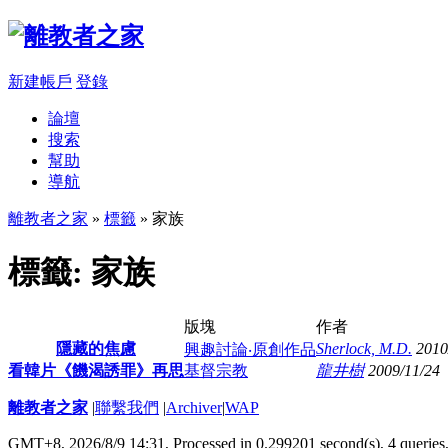
新建帳戶
登錄
論壇
搜索
幫助
導航
離教者之家
»
標籤
» 家族
標籤: 家族
版塊
作者
隱藏的焦慮
Sherlock, M.D.
2010
興趣討論‧原創作品
看韓片《饑渴誘罪》再思
基督宗教
龍井樹
2009/11/24
離教者之家
|
聯繫我們
|
Archiver
|
WAP
GMT+8, 2026/8/9 14:31,
Processed in 0.299201 second(s), 4 queries