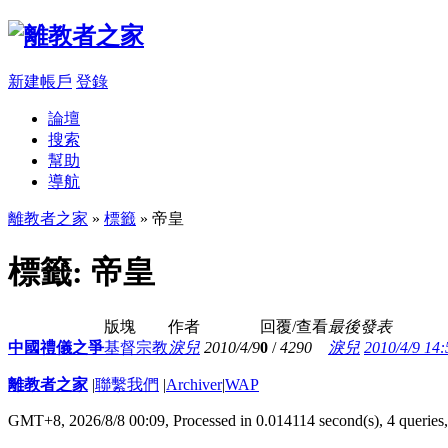
新建帳戶
登錄
論壇
搜索
幫助
導航
離教者之家
»
標籤
» 帝皇
標籤: 帝皇
版塊
作者
回覆/查看
最後發表
中國禮儀之爭
基督宗教
淚兒
2010/4/9
0
/
4290
淚兒
2010/4/9 14:
離教者之家
|
聯繫我們
|
Archiver
|
WAP
GMT+8, 2026/8/8 00:09,
Processed in 0.014114 second(s), 4 queries