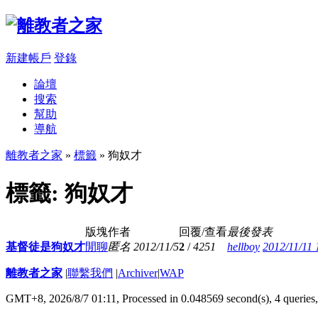
新建帳戶
登錄
論壇
搜索
幫助
導航
離教者之家
»
標籤
» 狗奴才
標籤: 狗奴才
版塊
作者
回覆/查看
最後發表
基督徒是狗奴才
閒聊
匿名
2012/11/5
2
/
4251
hellboy
2012/11/11 
離教者之家
|
聯繫我們
|
Archiver
|
WAP
GMT+8, 2026/8/7 01:11,
Processed in 0.048569 second(s), 4 queries