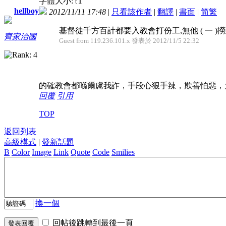
T
字體大小:
t
hellboy
2012/11/11 17:48
|
只看該作者
|
翻譯
|
書面
|
简
繁
基督徒千方百計都要入教會打份工,無他 ( 一 )
齊家治國
Guest from 119.236.101.x 發表於 2012/11/5 22:32
的確教會都喺爾鬳我詐，手段心狠手辣，欺善怕惡，
回覆
引用
TOP
返回列表
高級模式
|
發新話題
B
Color
Image
Link
Quote
Code
Smilies
換一個
回帖後跳轉到最後一頁
發表回覆