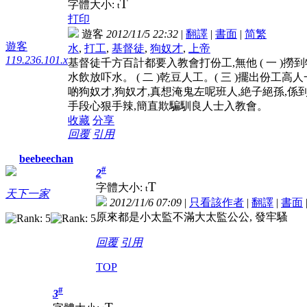
T
字體大小:
t
打印
遊客
2012/11/5 22:32
|
翻譯
|
書面
|
简
繁
遊客
水
,
打工
,
基督徒
,
狗奴才
,
上帝
119.236.101.x
基督徒千方百計都要入教會打份工,無他 ( 一 )
水飲放吓水。 ( 二 )乾豆人工。( 三 )擺出
啲狗奴才,狗奴才,真想淹鬼左呢班人,絶子絕孫,
手段心狠手辣,簡直欺騙馴良人士入教會。
收藏
分享
回覆
引用
beebeechan
#
2
T
字體大小:
t
天下一家
2012/11/6 07:09
|
只看該作者
|
翻譯
|
書面
原來都是小太監不滿大太監公公, 發牢騷
回覆
引用
TOP
#
3