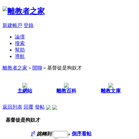
新建帳戶
登錄
論壇
搜索
幫助
導航
離教者之家
»
閒聊
» 基督徒是狗奴才
主網站
離教百科
離教文庫
返回列表
回覆
發帖
基督徒是狗奴才
#
1
跳轉到
»
倒序看帖