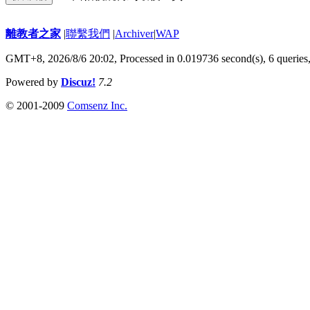
離教者之家
|
聯繫我們
|
Archiver
|
WAP
GMT+8, 2026/8/6 20:02,
Processed in 0.019736 second(s), 6 queries
Powered by
Discuz!
7.2
© 2001-2009
Comsenz Inc.