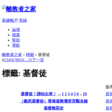
新建帳戶
登錄
論壇
搜索
幫助
導航
離教者之家
»
標籤
» 基督徒
1
2
3
4
5
6
7
8
9
10
... 25
下一頁
標籤: 基督徒
版
基督徒！請站出來！
...
1
2
3
4
5
6
..
19
基
（氣死基督徒）香港道教壇堂宮觀名錄
基
基督教惡史
基