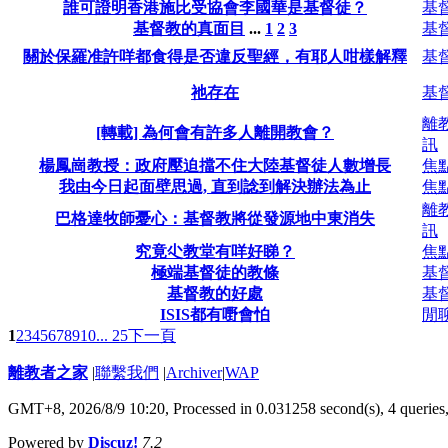
誰可證明香港施比受協會李國華是基督徒？
基
基督教的真面目
...
1
2
3
基
關於保羅准許咩都食得是否違反聖經，有耶人咁樣解釋
基
祂存在
基
離
[轉載] 為何會有許多人離開教會？
訊
楊鳳崗教授：政府壓迫擋不住大陸基督徒人數增長
焦
我由今日起面壁思過, 直到諗到解決辦法為止
焦
離
巴格達牧師憂心：基督教將從發源地中東消失
訊
究竟尐教堂有咩好睇？
焦
極端基督徒的教條
基
基督教的好處
基
ISIS都有嘢會怕
閒
1
2
3
4
5
6
7
8
9
10
... 25
下一頁
離教者之家
|
聯繫我們
|
Archiver
|
WAP
GMT+8, 2026/8/9 10:20,
Processed in 0.031258 second(s), 4 queries
Powered by
Discuz!
7.2