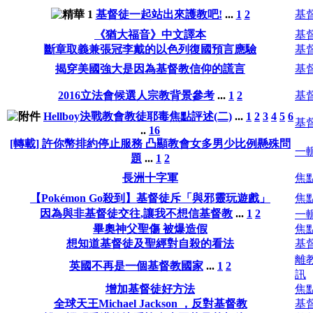
基督徒一起站出來護教吧!
...
1
2
基
《猶大福音》中文譯本
基
斷章取義兼張冠李戴的以色列復國預言應驗
基
揭穿美國強大是因為基督教信仰的謊言
基
2016立法會候選人宗教背景參考
...
1
2
基
Hellboy決戰教會教徒耶毒焦點評述(二)
...
1
2
3
4
5
6
基
..
16
[轉載] 許你幣排約停止服務 凸顯教會女多男少比例懸殊問
一
題
...
1
2
長洲十字軍
焦
【Pokémon Go殺到】基督徒斥「與邪靈玩遊戲」
焦
因為與非基督徒交往,讓我不想信基督教
...
1
2
一
畢奧神父聖傷 被爆造假
焦
想知道基督徒及聖經對自殺的看法
基
離
英國不再是一個基督教國家
...
1
2
訊
增加基督徒好方法
焦
全球天王Michael Jackson ，反對基督教
基