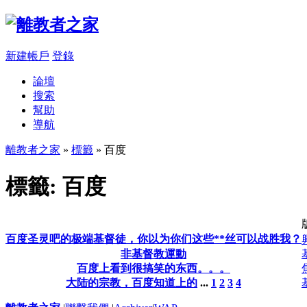
新建帳戶
登錄
論壇
搜索
幫助
導航
離教者之家
»
標籤
» 百度
標籤: 百度
百度圣灵吧的极端基督徒，你以为你们这些**丝可以战胜我？
非基督教運動
百度上看到很搞笑的东西。。。
大陆的宗教，百度知道上的
...
1
2
3
4