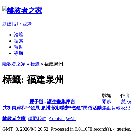
新建帳戶
登錄
論壇
搜索
幫助
導航
離教者之家
»
標籤
» 福建泉州
標籤: 福建泉州
版塊
作者
豐子愷 - 護生畫集序言
閒聊
抽刀
共祈兩岸和平發展 泉州澎湖聯辦“乞龜”民俗活動
焦點剪報
淚兒
離教者之家
|
聯繫我們
|
Archiver
|
WAP
GMT+8, 2026/8/8 20:52,
Processed in 0.011078 second(s), 4 queries