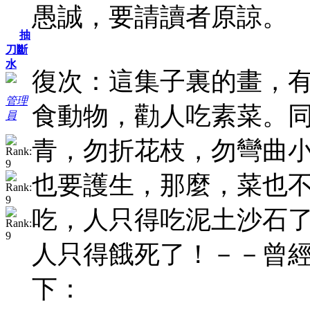
愚誠，要請讀者原諒。
抽
刀斷
水
復次：這集子裏的畫，有
管理
食動物，勸人吃素菜。
員
青，勿折花枝，勿彎曲小
也要護生，那麼，菜也
吃，人只得吃泥土沙石
人只得餓死了！－－曾
下：