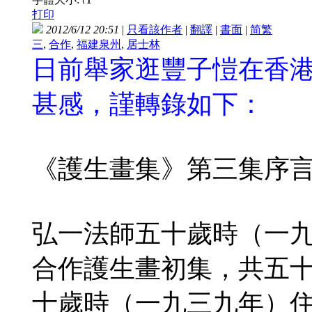
t
打印
2012/6/12 20:51
|
只看該作者
|
翻譯
|
書面
|
简
繁
三
,
合作
,
福建泉州
,
居士林
日前舉家逛豐子愷在香
甚感，謹轉錄如下：
《護生畫集》第三集序言 
弘一法師五十歲時（一
合作護生畫初集，共五
十歲時（一九三九年）