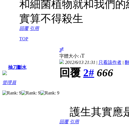
和細菌植物就和我們的
實算不得殺生
回覆
引用
TOP
#
3
T
字體大小:
t
2012/6/13 21:31
|
只看該作者
|
抽刀斷水
回覆
2#
666
管理員
護生其實應是
回覆
引用