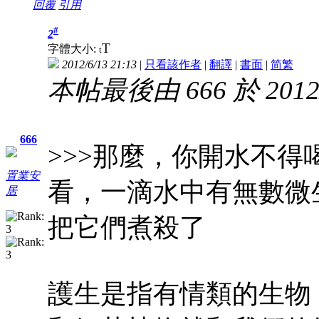
回覆
引用
#
2
T
字體大小:
t
2012/6/13 21:13
|
只看該作者
|
翻譯
|
書面
|
简
繁
本帖最後由 666 於 2012/
666
>>>那麼，你開水不
置業安
看，一滴水中有無數微
居
把它們煮殺了
護生是指有情類的生物