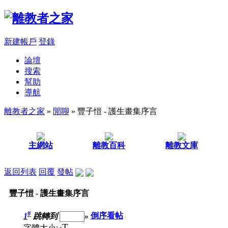
新建帳戶
登錄
論壇
搜索
幫助
導航
離教者之家
»
閒聊
» 豐子愷 - 護生畫集序言
主網站
離教百科
離教文庫
返回列表
回覆
發帖
豐子愷 - 護生畫集序言
#
1
跳轉到
»
倒序看帖
T
字體大小: