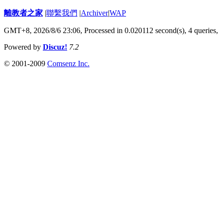
離教者之家
|
聯繫我們
|
Archiver
|
WAP
GMT+8, 2026/8/6 23:06,
Processed in 0.020112 second(s), 4 queries
Powered by
Discuz!
7.2
© 2001-2009
Comsenz Inc.