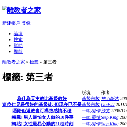
新建帳戶
登錄
論壇
搜索
幫助
導航
離教者之家
»
標籤
» 第三者
標籤: 第三者
版塊
作者
為什為天主教比基督教好
基督宗教
抽刀斷水
200
這位仁兄是很好的基督徒, 但現在已不是
基督宗教
GodsJJ
2011/
唔陪佢返教會可導致感情不穩
沙文
2008/11
一軛‧愛情
[轉載] 男人最怕女人做的10件事
Step.King
200
一軛‧愛情
[轉貼] 女性最易心動的21種時刻
Step.King
200
一軛‧愛情