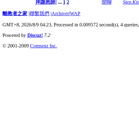
拜謝恩師!
...
1
2
閒聊
Step.Ki
離教者之家
|
聯繫我們
|
Archiver
|
WAP
GMT+8, 2026/8/9 04:23,
Processed in 0.009572 second(s), 4 queries
Powered by
Discuz!
7.2
© 2001-2009
Comsenz Inc.