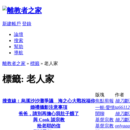
新建帳戶
登錄
論壇
搜索
幫助
導航
離教者之家
»
標籤
» 老人家
標籤: 老人家
版塊
作者
搜查線︰烏溪沙沙灘爭議 海之心大戰祝福你
焦點剪報
抽刀斷
婚禮攝影注意事項
ta66112
一軛‧愛情
爸爸，請別再擔心我肚子餓了
閒聊
抽刀斷
與 Cook 談宗教
基督宗教
抽刀斷
给老耶的信
基督宗教
onlyaaa