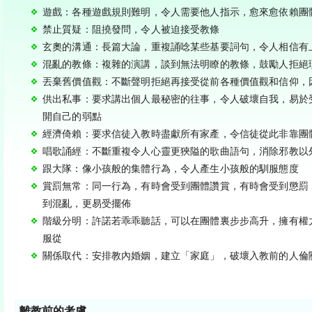
遊戲：各種遊戲規則難明，令人需要他人指示，愈來愈依賴團
禁止質疑：阻撓發問，令人被迫接受教條
玄奧的溝通：長篇大論，重複誦唸某些基要詞句，令人相信有
混亂的教條：複雜的演講，談到無法明瞭的教條，鼓勵人拒絕
丟棄舊價值觀：不斷聲明拒絕再接受從前各種價值觀和信仰，
供出私事：要求講出個人最秘密的往事，令人破壞自我，易於
開自己的弱點
經濟倚賴：要求信徒入教時盡獻所有家產，令信徒從此非靠團
唱歌誦經：不斷重複令人心靈更狹隘的歌曲語句，消除邪教以
跟大隊：像小孩般的集體行為，令人產生小孩般的馴服態度
賞罰無常：同一行為，有時會受到團體讚賞，有時會受到懲罰
到混亂，更易受擺佈
階級分明：許諾若乖乖聽話，可以在團體裏步步高升，擁有權
服從
關係取代：安排教內婚姻，建立「家庭」，破壞入教前的人倫
離教前的考慮