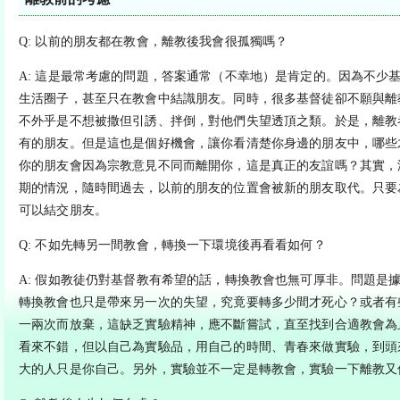
Q: 以前的朋友都在教會，離教後我會很孤獨嗎？
A: 這是最常考慮的問題，答案通常（不幸地）是肯定的。因為不少
生活圈子，甚至只在教會中結識朋友。同時，很多基督徒卻不願與離
不外乎是不想被撒但引誘、拌倒，對他們失望透頂之類。於是，離教
有的朋友。但是這也是個好機會，讓你看清楚你身邊的朋友中，哪些
你的朋友會因為宗教意見不同而離開你，這是真正的友誼嗎？其實，
期的情況，隨時間過去，以前的朋友的位置會被新的朋友取代。只要
可以結交朋友。
Q: 不如先轉另一間教會，轉換一下環境後再看看如何？
A: 假如教徒仍對基督教有希望的話，轉換教會也無可厚非。問題是
轉換教會也只是帶來另一次的失望，究竟要轉多少間才死心？或者有
一兩次而放棄，這缺乏實驗精神，應不斷嘗試，直至找到合適教會為
看來不錯，但以自己為實驗品，用自己的時間、青春來做實驗，到頭
大的人只是你自己。另外，實驗並不一定是轉教會，實驗一下離教又