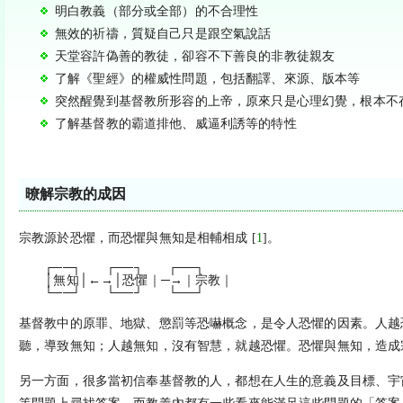
明白教義（部分或全部）的不合理性
無效的祈禱，質疑自己只是跟空氣說話
天堂容許偽善的教徒，卻容不下善良的非教徒親友
了解《聖經》的權威性問題，包括翻譯、來源、版本等
突然醒覺到基督教所形容的上帝，原來只是心理幻覺，根本不
了解基督教的霸道排他、威逼利誘等的特性
暸解宗教的成因
宗教源於恐懼，而恐懼與無知是相輔相成 [
1
]。
┌──┐ ┌──┐ ┌──┐
│無知│←→│恐懼｜─→｜宗教｜
└──┘ └──┘ └──┘
基督教中的原罪、地獄、懲罰等恐嚇概念，是令人恐懼的因素。人越
聽，導致無知；人越無知，沒有智慧，就越恐懼。恐懼與無知，造成
另一方面，很多當初信奉基督教的人，都想在人生的意義及目標、宇