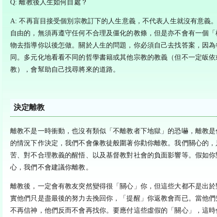
Q: 離教後人生如何自處？
A: 不再盲目接受個別宗教訂下的人生意義，不代表人生就沒有意義
自由的，無須再遵守任何不合理及僵化的教條，但是亦不會有一個「
物去指導你以後怎做。關於人生的問題，你必須自己去找答案，因為
同。多元化地看看不同的哲學書籍或其他宗教的教義（但不一定皈依
教），會幫助自己找尋將來的道路。
決定離教
離教不是一時衝動，也沒有類似「不離教者下地獄」的恐嚇，離教是
的情況下作決定，我們不會像教徒般圍著你勸你離教。我們關心的，
苦、對不合理教義的醒悟、以及基督教對社會的負面影響等。假如你
心，我們不會建議你離教。
離教後，一定會有教友突然變得很「關心」你，但這些大都不是出於
實他們只是盡最後的努力去挽回你，「提醒」你返教會而已。當他們
不再信神，他們反而不會再找你。要應付這些虛假的「關心」，這時