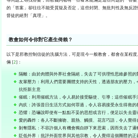
等問題上尋找答案，而教義內都有一些看來能滿足這些問題的「答案
的「答案」卻往往不能受質疑及否定，這些封閉、無批判性及無反證
督徒的絕對「真理」。
教會如何令你對它產生倚賴？
以下是邪教控制信徒的洗腦方法，可是現今一般教會，都會在某程度
倆 [
2
]：
隔離：由於肉體與外界社會隔絕，失去了可供理性思維參照的
友輩壓力：利用人們需要團體支持的天性，透過朋友的壓力，
抗拒新主意
催眠：利用催眠方法，令人易於接受驅使、引導；這些催眠手
內疚：誇張昔日生活方式如何罪過，令人容易接受永生得救的
恐懼：恐嚇說即使有一點點不妥的思想或言行，便足以失去靈
愛的轟炸：各人不斷擁吻、親熱、觸摸、花言巧語，令人覺得
剝奪隱私：不容許個人有機會獨自靜下來思索，因而失去了邏
貶低外界：批評外面世界與其他宗教，令人覺得這個團體的正