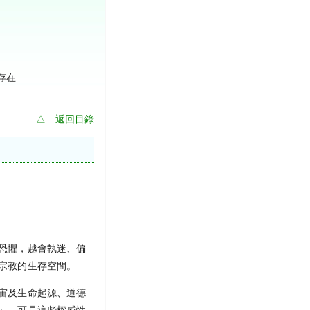
存在
△ 返回目錄
恐懼，越會執迷、偏
宗教的生存空間。
宙及生命起源、道德