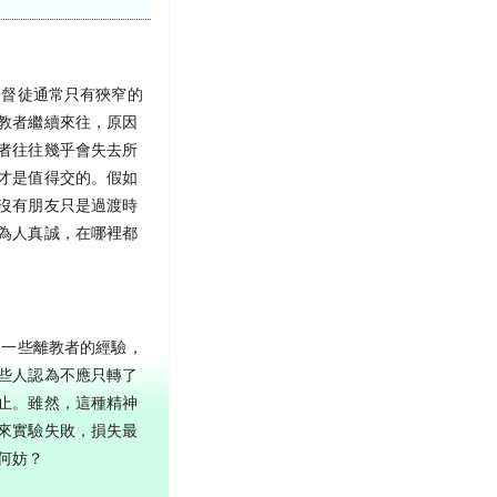
基督徒通常只有狹窄的
教者繼續來往，原因
者往往幾乎會失去所
才是值得交的。假如
沒有朋友只是過渡時
為人真誠，在哪裡都
據一些離教者的經驗，
些人認為不應只轉了
止。雖然，這種精神
來實驗失敗，損失最
何妨？