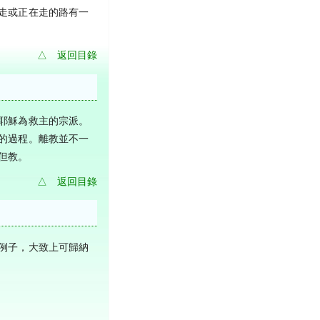
走或正在走的路有一
△ 返回目錄
耶穌為救主的宗派。
的過程。離教並不一
但教。
△ 返回目錄
例子，大致上可歸納