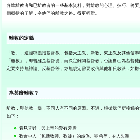
各準離教者和已離教者的一些基本資料，對離教的心理、技巧、將要
個概括的了解，令他們的離教之路走得更輕鬆。
離教的定義
「教」，這裡狹義指基督教，包括天主教、新教、東正教及其他信奉
「離教」，即曾經是基督徒，而決定離開基督教，否認自己為基督徒
定要支持無神論、反基督等，亦無規定需要改信其他相反教派，如撒
為甚麼離教？
離教，與信教一樣，不同人有不同的原因。不過，根據我們所接觸的
如下：
看見苦難，與上帝的愛有矛盾
教會中人（包括牧師、教徒）的虛偽、罪惡等，令人失望