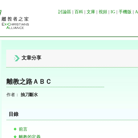
討論區
|
百科
|
文庫
|
視頻
|
IG
|
手機版
|
文章分享
離教之路ＡＢＣ
作者：
抽刀斷水
目錄
前言
離教的定義