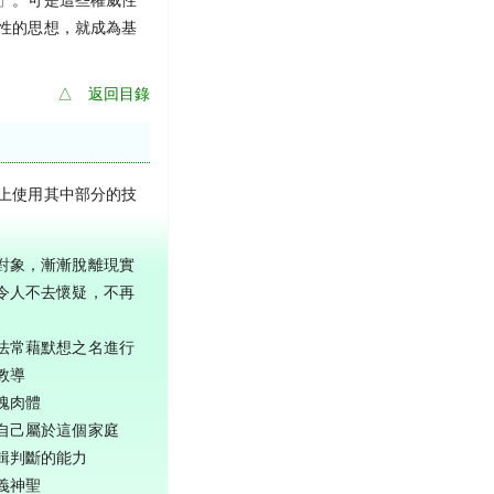
」。可是這些權威性
性的思想，就成為基
△ 返回目錄
上使用其中部分的技
對象，漸漸脫離現實
令人不去懷疑，不再
法常藉默想之名進行
教導
魂肉體
自己屬於這個家庭
輯判斷的能力
義神聖