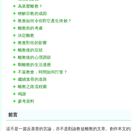
為甚麼離教？
暸解宗教的成因
教會如何令你對它產生倚賴？
離教前的考慮
決定離教
教會對你的影響
離教後的症狀
離教後的心理調節
剛離教的生活適應
不返教會，時間如何打發？
繼續進尋的道路
離教之路流程圖
鳴謝
參考資料
前言
這不是一篇反基督的言論，亦不是勸諭教徒離教的文章。創作本文的