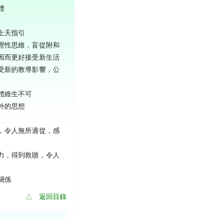
體
上天指引
理性思維，盲從附和
因而更好接受新生活
受新的教導影響，公
體維生不可
外的思想
，令人無所適從，感
力，得到救贖，令人
關係
△ 返回目錄