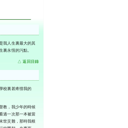
是我人生裏最大的其
生裏永恆的污點。
△ 返回目錄
學校裏甚疼惜我的
督教，我少年的時候
看過一次那一本被當
末世災難，那時我根