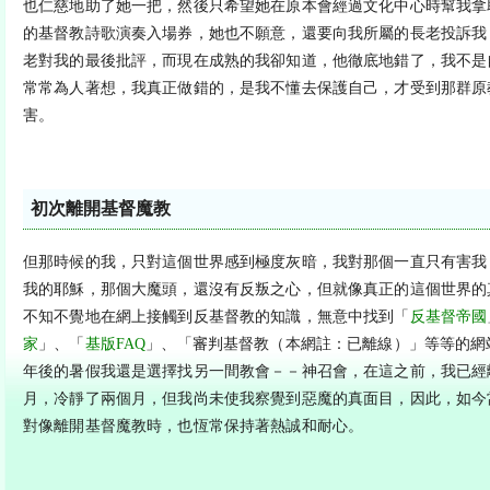
也仁慈地助了她一把，然後只希望她在原本會經過文化中心時幫我拿
的基督教詩歌演奏入場券，她也不願意，還要向我所屬的長老投訴我
老對我的最後批評，而現在成熟的我卻知道，他徹底地錯了，我不是
常常為人著想，我真正做錯的，是我不懂去保護自己，才受到那群原
害。
初次離開基督魔教
但那時候的我，只對這個世界感到極度灰暗，我對那個一直只有害我
我的耶穌，那個大魔頭，還沒有反叛之心，但就像真正的這個世界的
不知不覺地在網上接觸到反基督教的知識，無意中找到「
反基督帝國
家
」、「
基版FAQ
」、「審判基督教（本網註：已離線）」等等的網
年後的暑假我還是選擇找另一間教會－－神召會，在這之前，我已經
月，冷靜了兩個月，但我尚未使我察覺到惡魔的真面目，因此，如今
對像離開基督魔教時，也恆常保持著熱誠和耐心。