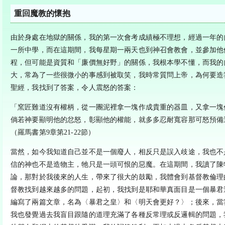
重回魔教的懷抱
由於身處在地獄的關係，我的第一次會考成績極不理想，經過一年的
一所中學，而在這期間，我每星期一兩天也到神召會教會，並參加他
程，但可能是資質和「廉價無好野」的關係，我根本學不懂，而我的
大，常為了一些很微小的事感到被取笑，我時常質問上帝，為何要造
聖經，我找到了答案，令人震怒的答案：
「窯匠難道沒有權柄，從一團泥裡拿一塊作成貴重的器皿，又拿一塊
倘若神要顯明他的忿怒，彰顯他的權能，就多多忍耐寬容那可怒預備
（羅馬書第9章第21-22節）
當然，如今我知道自己並不是一個廢人，相反只是誤入歧途，我也不
信的神也不是造物主，牠只是一頭可恨的惡魔。在這期間，我讀了陳
論，那對於我後來的人生，帶來了很大的鼓勵，我體會到基督教倫理
督教找到越來越多的問題，起初，我找到是耶和華真面目是一個暴君
編寫了兩篇文章，名為〈暴君之皇〉和〈明天會更好？〉；後來，當
我也發覺過去我盲目跟隨的道理充滿了各種反常理或反邏輯的問題，