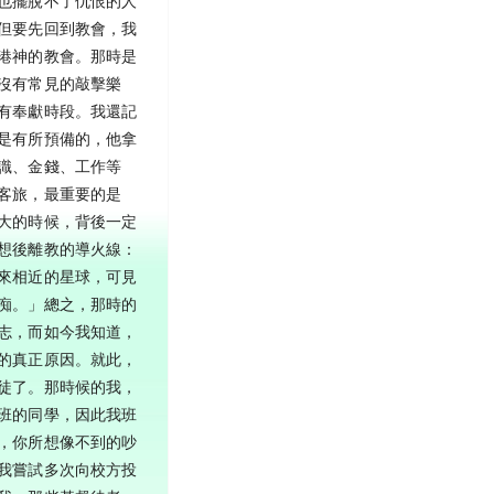
也擺脫不了仇恨的人
但要先回到教會，我
港神的教會。那時是
沒有常見的敲擊樂
有奉獻時段。我還記
是有所預備的，他拿
識、金錢、工作等
客旅，最重要的是
大的時候，背後一定
想後離教的導火線：
來相近的星球，可見
痴。」總之，那時的
志，而如今我知道，
的真正原因。就此，
徒了。那時候的我，
班的同學，因此我班
，你所想像不到的吵
我嘗試多次向校方投