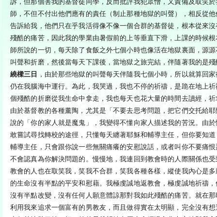
訴，但那個害我的基督徒同學，反而批評我犯眾憎，又責備及取笑於
師，不但不付出他們應有的責任（制止那種地獄的叫聲），相反從他
告訴給我，他們只在乎我活得像不像一個合群的基督徒，根本從來沒
殘酷的痛苦，因此我的學業由暑假前的上等垂直下滑，上課的時候根
師所說的一切，每天除了食飯之外七個小時也像活在地獄裏面，源源
叫聲和折磨，然後當每天下課後，當地獄之旅完結，伴隨著我的是殘
繞樑三日
，由於那些地獄的叫聲每天伴隨我七個小時，所以就算回家
仍在我腦海中運行。為此，我哭過，我也不停的祈禱，是跪在地上祈
個殘酷的折磨從我生命中拿走，我也每天也花大量的時間去讀經，祈
由於基督教的各種薰陶，尤其是「不要去思考問題，把它們交托給耶
說的「你的家人就是魔鬼」，我變得不懂向家人描述我的苦況。由於
敢嘗試尋找轉校的途徑，只懂每天纏著耶穌和輔導主任，但你要知道
輔導主任，只會跟你說一些無關痛癢的安慰說話，或者叫你不要痛恨
不會認真為你解決問題的。慢慢地，我連回到教會時的人際關係也受
教會的人也在取笑我，笑我不合群，笑我各種各樣，縱使我內心是多
的生命沒有半點的平安和慰藉。我極虔誠地返教會，極虔誠地祈禱，
沒有半點改變，沒有任何人願意體諒那對我如此殘酷的痛苦。就在那
利用我來追求一個富有的男教友，而且做得實在太明顯，完全沒有想