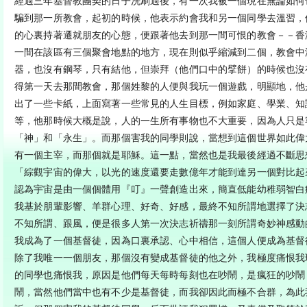
經過三年基督教團契的日子洗刷過後，有一次我被一個現在無論如何
騙到那一所教會，起初的時候，他表示約會我和另一個同學去溫習，
的心裏持著遷就朋友的心態，便跟著他去到那一間可恨的教會－－香
一間在該區有三個聚會地點的地方，現在則似乎縮減到二個，教會中
器，也沒有鋼琴，只有結他，但崇拜（他們口中的擘餅）的時候也沒
得第一天去那間教會，那個姓黎的人便與我玩一個遊戲，明顯地，他
出了一些卡紙，上面寫著一些常見的人生目標，例如家庭、學業、知
等，他那時候大概是說，人的一生所有事物也不大重要，因為人只是
「神」和「永生」。而那個害我的同學則說，當想到這個世界如此偉
有一個主宰，而那個就是耶穌。這一點，當然也是我最後經過不斷思
「綜觀宇宙的偉大，以光的速度還要走數億年才能到達另一個對比起
認為宇宙是由一個個體用『叮』一聲創造出來，簡直低能幼稚弱智白
我基於朋輩影響、羊群心理、好奇、好感，最終不知所謂地選擇了決
不知所謂、跟風，便是很多人第一次決志祈禱那一刻所謂奇妙神感動
我成為了一個基督徒，因為口裏承認、心中相信，這個人便成為基督
除了我唯一一個朋友，那個沒有變成基督徒的他之外，我極度痛恨我
的同學也痛恨我，原因是他們每天每時每刻也在吵鬧，是瘋狂的吵鬧
鬧，當然他們當中也有不少是基督徒，而我卻因此而極不合群，為此