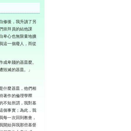
自修後，我升讀了另
們崇拜員的結他課
自卑心也無限量地擴
我這一個廢人，而從
作成卑賤的器皿麼。
遭毀滅的器皿。」
是什麼器皿，他們相
特著作的倫理學釋
的不知所謂，我對基
這個事實；為此，我
我每一次回到教會，
我開始與我那些基督