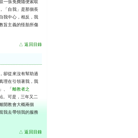
取一張免費隨便索取
，「自我」是那個長
自我中心，相反，我
教旨主義的怪胎所傷
△ 返回目錄
，卻從來沒有幫助過
真理在引領著我，我
」、「
離教者之
站。可是，三年又二
離開教會大概兩個
當我去帶領我的服務
△ 返回目錄