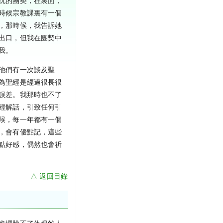
玩的團契，在裏面，
時候宗教課裏有一個
，那時候，我告訴她
出口，但我在團契中
我。
他們有一次談及聖
為聖經是經過很長很
誤差。我那時也不了
經解話，引致任何引
候，每一年都有一個
，會有優點記，這些
點好感，偶然也會祈
△ 返回目錄