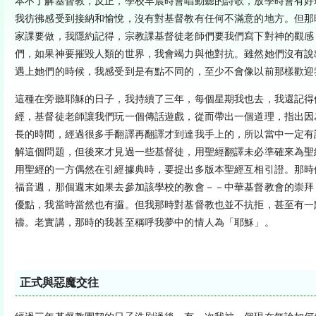
本不了解基督教，反正，學校早晨時會唱動聽的詩歌，放學時會有好
我彷彿感受到接納和愉悅，沒有對基督教有任何不滿意的地方。但那
家課要做，我隱約記得，宗教課基督徒老師們要我們寫下對神的觀感
們，如果神要摧毀人類的世界，我會竭力與他對抗。雖然她們沒有說
遇上她們的時候，我感受到是有點不同的，至少不會像以前那樣歡迎
這種在旁聽耶穌的日子，我持續了三年，每個星期我也去，我還記得
經，基督徒老師讓我們玩一個傳話遊戲，從而帶出一個道理，指出因
長的時間，經過很多手翻譯再翻譯才到達我手上的，所以當中一定有
解這個問題，但後來才見過一些基督徒，用聖經翻譯未必準確來為聖
用聖經的一方偶然在引經據典時，要提出多版本聖經互相引證。那時
福音週，那個週末如果去參加該學校的教會－－中華基督教會的崇拜
優點，我當時當然也有攞。但我那時對基督教也並不抗拒，甚至有一
禱。老實講，那時的我甚至稱呼我夢中的情人為「耶穌」。
正式與惡魔交往