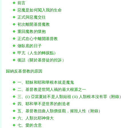
前言
惡魔是如何闖入我的生命
正式與惡魔交往
初次離開基督魔教
重回魔教的懷抱
正式在心中離開基督教
做臥底的日子
甲亢（人生的轉捩點）
後話（關於基督徒的控訴）
歸納反基督教的原因
一、耶穌和耶和華根本就是魔鬼
二、基督教是世間人禍的最大根源之一
三、(i) 亞當夏娃不是人類始祖 (ii) 人類根本沒有罪
（
附錄
）
四、耶和華不是世界的創造者
五、基督教扭曲人類價值觀，摧毀人性
（
附錄
）
六、人類比耶神偉大
七、愛的含意