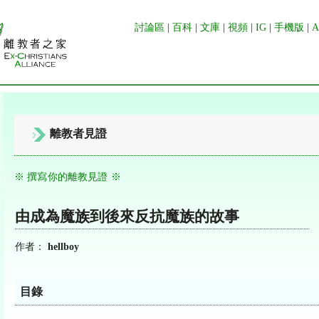
討論區
|
百科
|
文庫
|
視頻
|
IG
|
手機版
|
離教者見證
※ 撰寫你的離教見證 ※
由成為魔族到後來反抗魔族的故事
作者：
hellboy
目錄