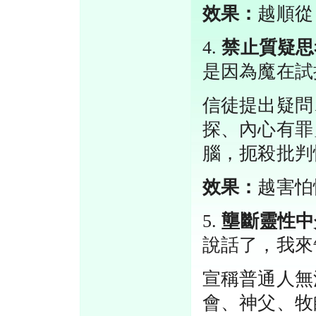
效果：
越順從
4.
禁止質疑思
是因為魔在試
信徒提出疑問
探、內心有罪
腦，扼殺批判
效果：
越害怕
5.
壟斷靈性中
說話了，我來
宣稱普通人無
會、神父、牧