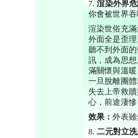
7.
渲染外界危
你會被世界吞
渲染世俗充滿
外面全是歪理
聽不到外面的
訊，成為思想
滿關懷與溫暖
一旦脫離團體
失去上帝救贖
心，前途淒慘
效果：
外表雖
8.
二元對立洗