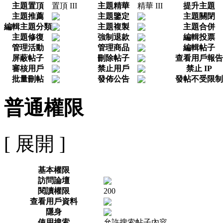
主題置頂
置頂 III
主題精華
精華 III
提升主題
主題推薦
主題鑒定
主題關閉
編輯主題分類
主題複製
主題合併
主題修復
強制退款
編輯投票
管理活動
管理商品
編輯帖子
屏蔽帖子
刪除帖子
查看用戶報告
審核用戶
禁止用戶
禁止 IP
批量刪帖
發佈公告
發帖不受限制
普通權限
[ 展開 ]
基本權限
訪問論壇
閱讀權限
200
查看用戶資料
隱身
使用搜索
允許搜索帖子內容