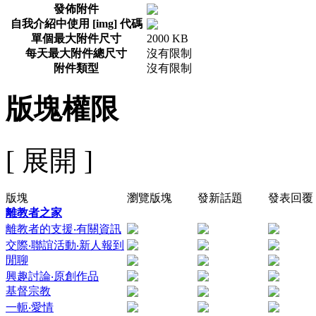
發佈附件
自我介紹中使用 [img] 代碼
單個最大附件尺寸
2000 KB
每天最大附件總尺寸
沒有限制
附件類型
沒有限制
版塊權限
[ 展開 ]
版塊
瀏覽版塊
發新話題
發表回覆
離教者之家
離教者的支援‧有關資訊
交際‧聯誼活動‧新人報到
閒聊
興趣討論‧原創作品
基督宗教
一軛‧愛情