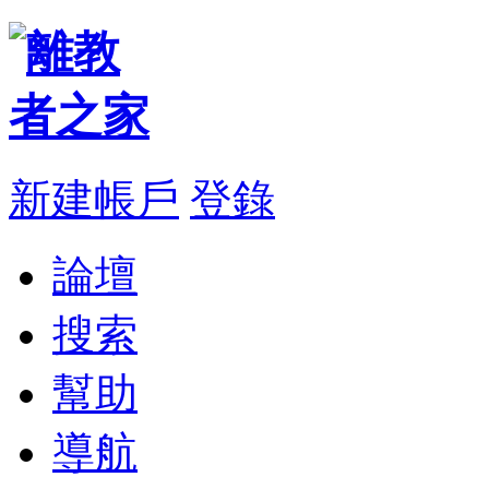
新建帳戶
登錄
論壇
搜索
幫助
導航