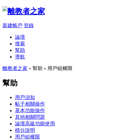
新建帳戶
登錄
論壇
搜索
幫助
導航
離教者之家
» 幫助 » 用戶組權限
幫助
用戶須知
帖子相關操作
基本功能操作
其他相關問題
論壇高級功能使用
積分說明
用戶組權限