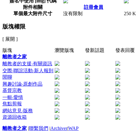
簽名中使用 [img] 代碼
附件相關
註冊會員
單個最大附件尺寸
沒有限制
250 
版塊權限
[ 展開 ]
版塊
瀏覽版塊
發新話題
發表回覆
離教者之家
離教者的支援‧有關資訊
交際‧聯誼活動‧新人報到
閒聊
興趣討論‧原創作品
基督宗教
一軛‧愛情
焦點剪報
網站意見‧版務
資源回收箱
離教者之家
|
聯繫我們
|
Archiver
|
WAP