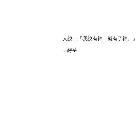
人說：「我說有神，就有了神。」
-- 阿生