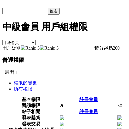
搜索
中級會員 用戶組權限
用戶級別
積分起點
200
普通權限
[ 展開 ]
權限的變更
所有權限
基本權限
註冊會員
閱讀權限
20
30
帖子相關
註冊會員
發表懸賞
發表交易