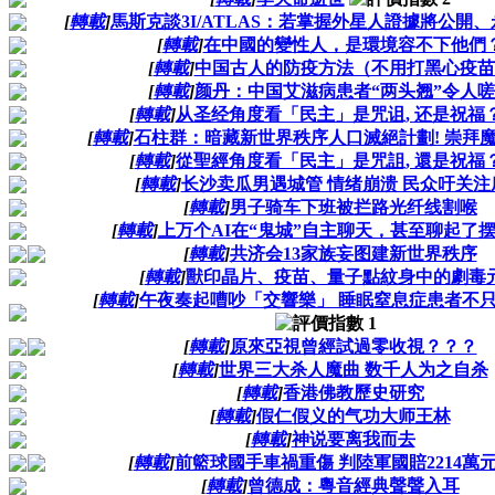
[
轉載
]
馬斯克談3I/ATLAS：若掌握外星人證據將公開
[
轉載
]
在中國的變性人，是環境容不下他們
[
轉載
]
中国古人的防疫方法（不用打黑心疫苗
[
轉載
]
颜丹：中国艾滋病患者“两头翘”令人
[
轉載
]
从圣经角度看「民主」是咒诅, 还是祝福？
[
轉載
]
石柱群：暗藏新世界秩序人口滅絕計劃! 崇拜魔
[
轉載
]
從聖經角度看「民主」是咒詛, 還是祝福？
[
轉載
]
长沙卖瓜男遇城管 情绪崩溃 民众吁关注
[
轉載
]
男子骑车下班被拦路光纤线割喉
[
轉載
]
上万个AI在“鬼城”自主聊天，甚至聊起了
[
轉載
]
共济会13家族妄图建新世界秩序
[
轉載
]
獸印晶片、疫苗、量子點紋身中的劇毒
[
轉載
]
午夜奏起嘈吵「交響樂」 睡眠窒息症患者不
[
轉載
]
原來亞視曾經試過零收視？？？
[
轉載
]
世界三大杀人魔曲 数千人为之自杀
[
轉載
]
香港佛教歷史研究
[
轉載
]
假仁假义的气功大师王林
[
轉載
]
神说要离我而去
[
轉載
]
前籃球國手車禍重傷 判陸軍國賠2214萬
[
轉載
]
曾德成：粵音經典聲聲入耳