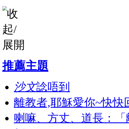
推薦主題
沙文
諗唔到
離教者,耶穌愛你~快快
喇嘛、方丈、道長：「