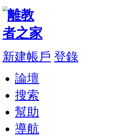
新建帳戶
登錄
論壇
搜索
幫助
導航