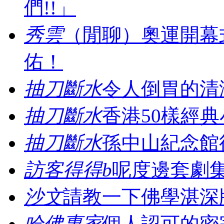
們!!」
秀雲
（閒聊）奧運開幕
佑！
抽刀斷水
令人倒胃的清
抽刀斷水
香港50樣經典
抽刀斷水
孫中山紀念館
訪客得得b
呢度邊套劇
沙文
請教一下佛學湛深
哈佛專家
個人認可的密