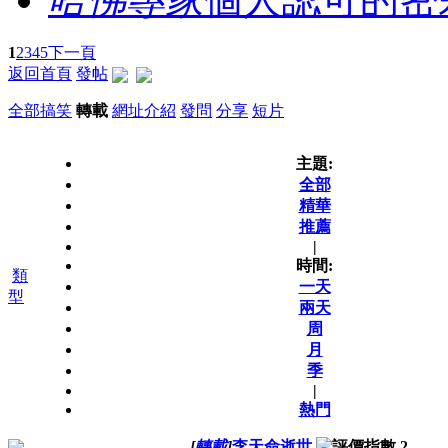
1
2
3
4
5
下一頁
返回首頁
發帖
全部
搞笑
轉載
網址介紹
發問
分享
短片
主題:
全部
精華
推薦
|
時間:
類
一天
型
兩天
周
月
季
|
熱門
[
轉載
]
李天命逝世