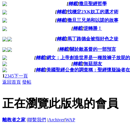
[
轉載
]
撒旦聖經哲學
[
轉載
]
找穩定2XK奴工的選才術
[
轉載
]
撒旦三兄弟和以諾的故事
[
轉載
]
逆轉勝！
[
轉載
]
馬丁路德金被指好色之徒
[
轉載
]
關於敵基督的一部預言
[
轉載
]
網文：上帝創造世界是一種脫褲子放屁的
[
轉載
]
無菇朋友
[
轉載
]
美國聖經公會的調查稱：聖經懷疑論者在
1
2
3
4
5
下一頁
返回首頁
發帖
正在瀏覽此版塊的會員
離教者之家
|
聯繫我們
|
Archiver
|
WAP