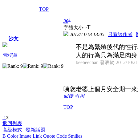
TOP
#
30
T
字體大小:
t
2012/11/18 13:05
|
只看該作者
|
沙文
不是為繁殖後代的性行
人的行為只為滿足肉身的快
管理員
beebeechan 發表於 2012/10/21
咦您老婆上個月安全期一來
回覆
引用
TOP
1
2
返回列表
高級模式
|
發新話題
B
Color
Image
Link
Quote
Code
Smilies