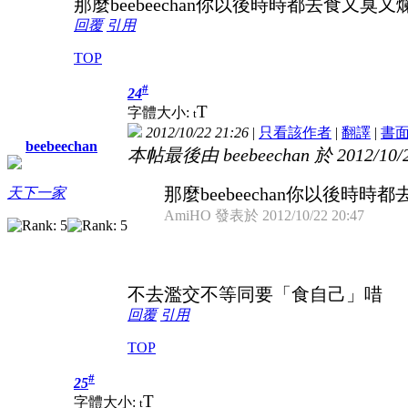
那麼beebeechan你以後時時都去食又
回覆
引用
TOP
#
24
T
字體大小:
t
2012/10/22 21:26
|
只看該作者
|
翻譯
|
書
beebeechan
本帖最後由 beebeechan 於 2012/10/
那麼beebeechan你以後時
天下一家
AmiHO 發表於 2012/10/22 20:47
不去濫交不等同要「食自己」唶
回覆
引用
TOP
#
25
T
字體大小:
t