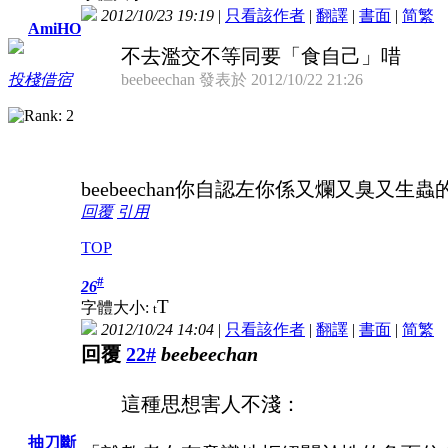
2012/10/23 19:19
|
只看該作者
|
翻譯
|
書面
|
简
繁
AmiHO
不去濫交不等同要「食自己」唶
beebeechan 發表於 2012/10/22 21:26
投棧借宿
beebeechan你自認左你係又爛又臭又生蟲
回覆
引用
TOP
#
26
T
字體大小:
t
2012/10/24 14:04
|
只看該作者
|
翻譯
|
書面
|
简
繁
回覆
22#
beebeechan
這種思想害人不淺：
抽刀斷