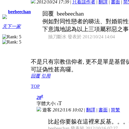
2012/10/24 17:39
|
只看該作者
|
翻譯
|
書面
|
简
beebeechan
回覆 beebeechan
例如對同性戀者的睇法、對婚前性
天下一家
下意識地認為以上三項屬邪惡之事
抽刀斷水 發表於 2012/10/24 14:04
不是只有宗教信仰者, 更不是單是基督
可証偽性甚高囉。
回覆
引用
TOP
#
28
T
字體大小:
t
遊客
2012/11/6 10:02
|
翻譯
|
書面
|
简
繁
比起你要躲在這裡來反基。。。
beebeechan 發表於 2012/10/16 07:27