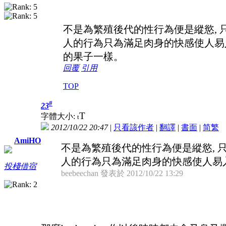
不是為繁殖後代的性行為便是縱慾, 
人的行為只為滿足肉身的快感使人易入罪網
的果子一樣。
回覆
引用
TOP
#
23
T
字體大小:
t
2012/10/22 20:47
|
只看該作者
|
翻譯
|
書面
|
简
繁
AmiHO
不是為繁殖後代的性行為便是縱慾, 
人的行為只為滿足肉身的快感使人易入罪網
投棧借宿
beebeechan 發表於 2012/10/22 13:29