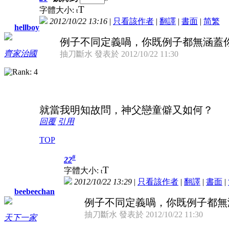
T
字體大小:
t
2012/10/22 13:16
|
只看該作者
|
翻譯
|
書面
|
简
繁
hellboy
例子不同定義喎，你既例子都無涵蓋
齊家治國
抽刀斷水 發表於 2012/10/22 11:30
就當我明知故問，神父戀童僻又如何？
回覆
引用
TOP
#
22
T
字體大小:
t
2012/10/22 13:29
|
只看該作者
|
翻譯
|
書面
|
beebeechan
例子不同定義喎，你既例子都無
抽刀斷水 發表於 2012/10/22 11:30
天下一家