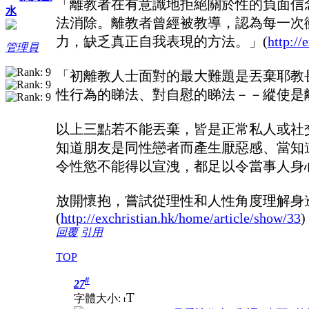
「離教者在有意識地拒絕關於性的負面信
水
法消除。離教者曾經被教導，認為每一次
力，缺乏真正自我表現的方法。」(
http://
管理員
「初離教人士面對的最大難題是丟棄耶教
性行為的睇法、對自慰的睇法－－縱使是
以上三點若不能丟棄，皆是正常私人或社
知道朋友是同性戀者而產生厭惡感、當知
令性慾不能得以宣洩，都足以令當事人身
放開懷抱，嘗試從理性和人性角度理解身
(
http://exchristian.hk/home/article/show/33
)
回覆
引用
TOP
#
27
T
字體大小:
t