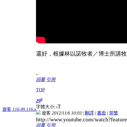
還好，根據林以諾牧者／博士所講牧
-
回覆
引用
TOP
#
29
T
字體大小:
t
遊客
116.49.116.x
遊客
2012/11/6 10:03
|
翻譯
|
書面
|
简
繁
http://www.youtube.com/watch?feat
回覆
引用