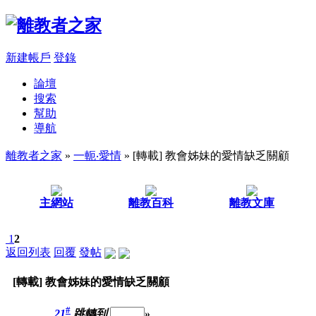
新建帳戶
登錄
論壇
搜索
幫助
導航
離教者之家
»
一軛‧愛情
» [轉載] 教會姊妹的愛情缺乏關顧
主網站
離教百科
離教文庫
1
2
返回列表
回覆
發帖
[轉載] 教會姊妹的愛情缺乏關顧
#
21
跳轉到
»