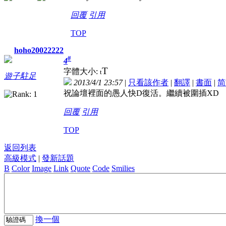
回覆
引用
TOP
hoho20022222
#
4
T
字體大小:
t
遊子駐足
2013/4/1 23:57
|
只看該作者
|
翻譯
|
書面
|
简
祝論壇裡面的愚人快D復活。繼續被圍插XD
回覆
引用
TOP
返回列表
高級模式
|
發新話題
B
Color
Image
Link
Quote
Code
Smilies
換一個