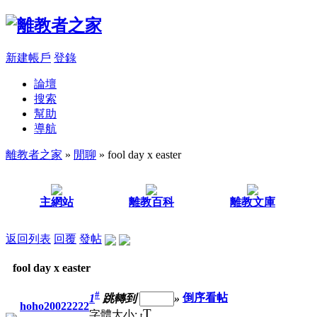
新建帳戶
登錄
論壇
搜索
幫助
導航
離教者之家
»
閒聊
» fool day x easter
主網站
離教百科
離教文庫
返回列表
回覆
發帖
fool day x easter
#
1
跳轉到
»
倒序看帖
hoho20022222
T
字體大小:
t