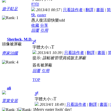
打印
遊子駐足
2013/4/1 00:57
|
只看該作者
|
翻譯
|
書面
|
简
快
,
easter
愚人復活節快樂xdd
收藏
分享
回覆
引用
Sherlock, M.D.
#
2
頭像被屏蔽
T
字體大小:
t
2013/4/1 10:39
|
只看該作者
|
翻譯
|
書面
|
齊家治國
提示:
該帖被管理員或版主屏蔽
簽名被屏蔽
回覆
引用
TOP
ali
#
3
T
字體大小:
t
置業安居
2013/4/1 18:49
|
只看該作者
|
翻譯
|
書面
|
Merry easter fools' day!