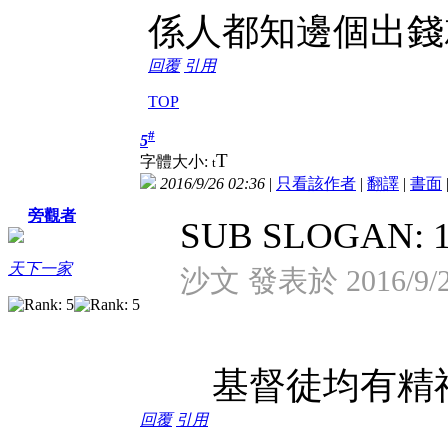
係人都知邊個出錢就n
回覆
引用
TOP
#
5
T
字體大小:
t
2016/9/26 02:36
|
只看該作者
|
翻譯
|
書面
旁觀者
SUB SLOGAN
天下一家
沙文 發表於 2016/9/25
基督徒均有精神
回覆
引用