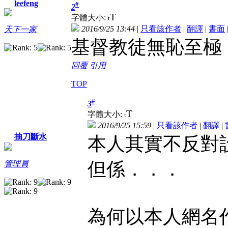
leefeng
#
2
T
字體大小:
t
2016/9/25 13:44
|
只看該作者
|
翻譯
|
書面
天下一家
基督教徒無恥至極
回覆
引用
TOP
#
3
T
字體大小:
t
2016/9/25 15:59
|
只看該作者
|
翻譯
|
抽刀斷水
本人其實不反對
但係．．．
管理員
為何以本人網名