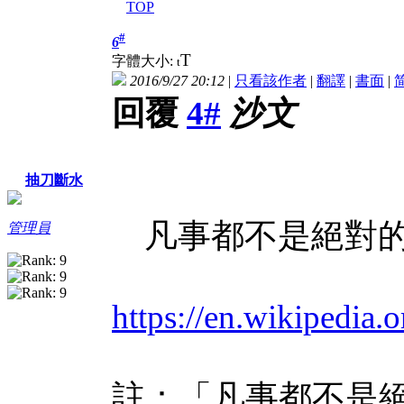
TOP
#
6
T
字體大小:
t
2016/9/27 20:12
|
只看該作者
|
翻譯
|
書面
|
回覆
4#
沙文
抽刀斷水
凡事都不是絕對
管理員
https://en.wikipedi
註：「凡事都不是