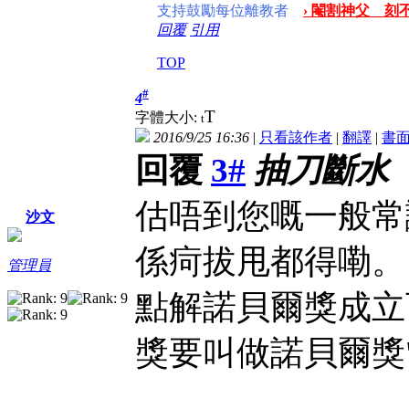
支持鼓勵每位離教者
› 閹割神父 刻不
回覆
引用
TOP
#
4
T
字體大小:
t
2016/9/25 16:36
|
只看該作者
|
翻譯
|
書
回覆
3#
抽刀斷水
估唔到您嘅一般常
沙文
係疴拔甩都得嘞。
管理員
點解諾貝爾獎成立
獎要叫做諾貝爾獎"