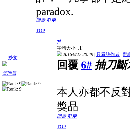
paradox.
回覆
引用
TOP
#
7
T
字體大小:
t
2016/9/27 20:49
|
只看該作者
|
翻
沙文
回覆
6#
抽刀斷
管理員
本人亦都不反
獎品
回覆
引用
TOP