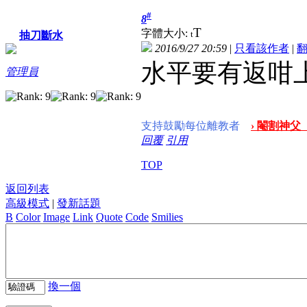
#
8
T
字體大小:
t
抽刀斷水
2016/9/27 20:59
|
只看該作者
|
水平要有返咁
管理員
支持鼓勵每位離教者
› 閹割神父
回覆
引用
TOP
返回列表
高級模式
|
發新話題
B
Color
Image
Link
Quote
Code
Smilies
換一個