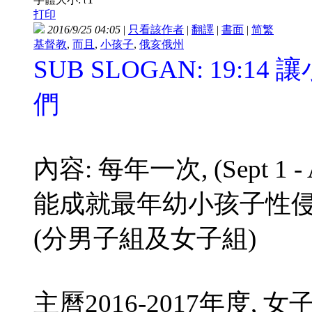
t
打印
2016/9/25 04:05
|
只看該作者
|
翻譯
|
書面
|
简
繁
基督教
,
而且
,
小孩子
,
俄亥俄州
SUB SLOGAN: 19
們
內容: 每年一次, (Sept 1
能成就最年幼小孩子性侵案 re
(分男子組及女子組)
主曆2016-2017年度,