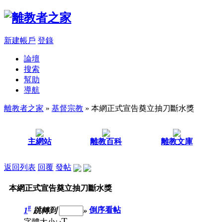
新建帳戶
登錄
論壇
搜索
幫助
導航
離教者之家
»
基督宗教
» 本網正式宣告奠立抽刀斷水獎
主網站
離教百科
離教文庫
返回列表
回覆
發帖
本網正式宣告奠立抽刀斷水獎
#
1
跳轉到
»
倒序看帖
T
字體大小: