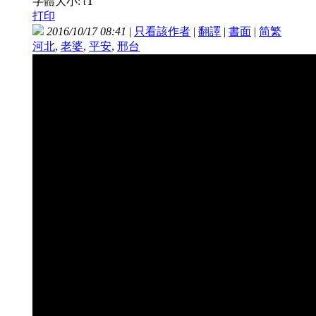
T
字體大小:
t
打印
2016/10/17 08:41
|
只看該作者
|
翻譯
|
書面
|
简
繁
河北
,
老婆
,
平安
,
邢台