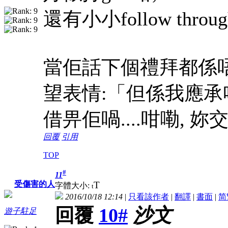
還有小小follow thr
當佢話下個禮拜都係唔
望表情:「但係我應承咗Re
借畀佢喎....咁嘞, 
回覆
引用
TOP
#
11
T
受傷害的人
字體大小:
t
2016/10/18 12:14
|
只看該作者
|
翻譯
|
書面
|
简
回覆
10#
沙文
遊子駐足