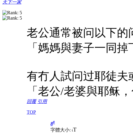
天下一家
老公通常被问以下的
「媽媽與妻子一同掉
有冇人試问过耶徒夫
「老公/老婆與耶稣
回覆
引用
TOP
#
8
T
字體大小:
t