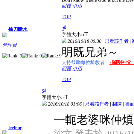
Don't know where God is but the Devil 
回覆
引用
TOP
#
4
抽刀斷水
T
字體大小:
t
2016/10/18 00:30
|
只看該作者
|
管理員
明既兄弟～
支持鼓勵每位離教者
› 閹割神父
回覆
引用
TOP
#
5
T
字體大小:
t
2016/10/18 01:06
|
只看該作者
|
翻譯
|
書
一軛老婆咪仲煩..
leefeng
沙文 發表於 2016/10/