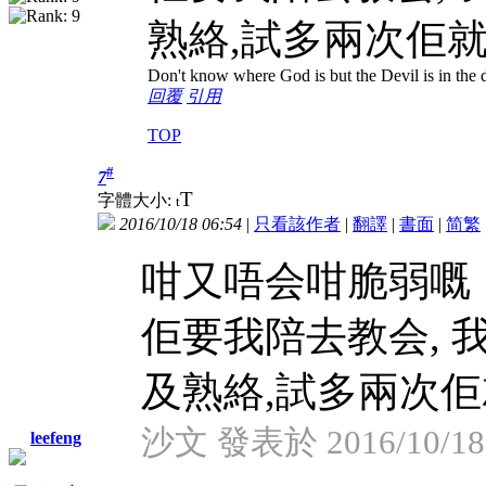
熟絡,試多兩次佢
Don't know where God is but the Devil is in the d
回覆
引用
TOP
#
7
T
字體大小:
t
2016/10/18 06:54
|
只看該作者
|
翻譯
|
書面
|
简
繁
咁又唔会咁脆弱嘅
佢要我陪去教会,
及熟絡,試多兩次佢就
沙文 發表於 2016/10/18 
leefeng