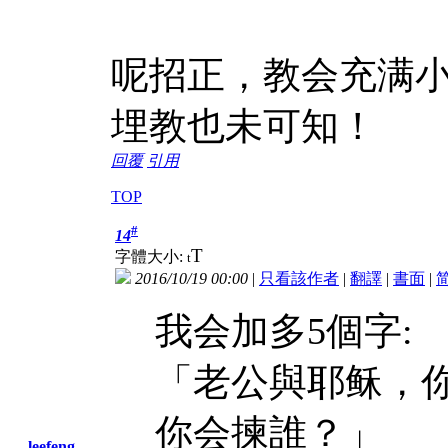
呢招正，教会充满
埋教也未可知！
回覆
引用
TOP
#
14
T
字體大小:
t
2016/10/19 00:00
|
只看該作者
|
翻譯
|
書面
|
我会加多5個字:
「老公與耶稣，你
你会揀誰？」
leefeng