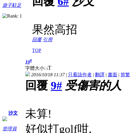
回覆
6#
沙文
遊子駐足
果然高招
回覆
引用
TOP
#
10
T
字體大小:
t
2016/10/18 11:37
|
只看該作者
|
翻譯
|
書面
|
简
繁
回覆
9#
受傷害的人
未算!
沙文
好似打golf咁,
管理員