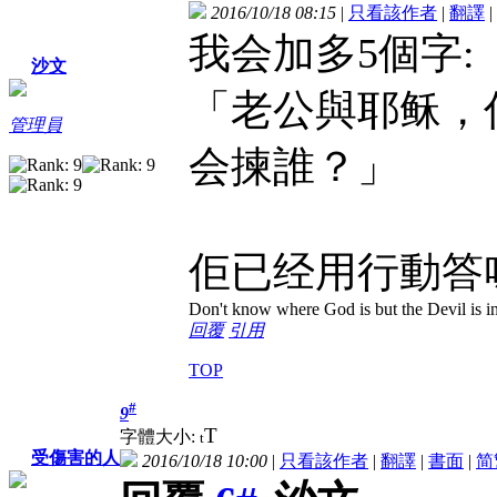
2016/10/18 08:15
|
只看該作者
|
翻譯
|
我会加多5個字:
沙文
「老公與耶稣，你
管理員
会揀誰？」
佢已经用行動答
Don't know where God is but the Devil is in 
回覆
引用
TOP
#
9
T
字體大小:
t
受傷害的人
2016/10/18 10:00
|
只看該作者
|
翻譯
|
書面
|
简