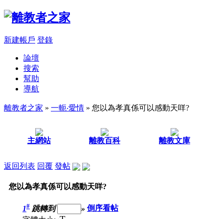
新建帳戶
登錄
論壇
搜索
幫助
導航
離教者之家
»
一軛‧愛情
» 您以為孝真係可以感動天咩?
主網站
離教百科
離教文庫
返回列表
回覆
發帖
您以為孝真係可以感動天咩?
#
1
跳轉到
»
倒序看帖