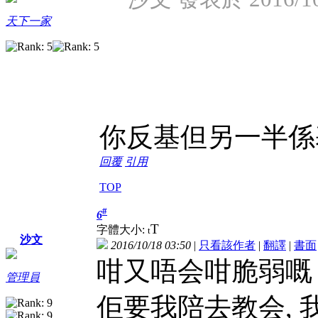
天下一家
你反基但另一半係
回覆
引用
TOP
#
6
T
字體大小:
t
沙文
2016/10/18 03:50
|
只看該作者
|
翻譯
|
書面
咁又唔会咁脆弱嘅
管理員
佢要我陪去教会,