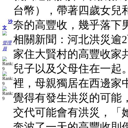
台幣），帶著四歲女兒
奈的高豐收，幾乎落下
沙
文
相關新聞：河北洪災逾
管理
員
家住大賢村的高豐收家共
兒子以及父母住在一起
裡，母親獨居在西邊家
覺得有發生洪災的可能
交代可能會有洪災，「
奔波了一天的高豐收則