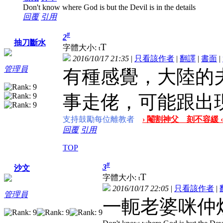
Don't know where God is but the Devil is in the details
回覆
引用
#
2
抽刀斷水
T
字體大小:
t
2016/10/17 21:35
|
只看該作者
|
翻譯
|
書面
|
管理員
有種感覺，大陸的
事走佬，可能跟出
支持鼓勵每位離教者
› 閹割神父 刻不容緩 ‹
回覆
引用
TOP
#
3
沙文
T
字體大小:
t
2016/10/17 22:05
|
只看該作者
|
管理員
一軛老婆咪仲煩.