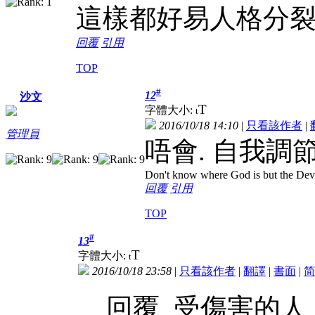
這樣都好易人格分
回覆
引用
TOP
#
12
沙文
T
字體大小:
t
2016/10/18 14:10
|
只看該作者
|
管理員
唔會. 自我調
Don't know where God is but the Devil 
回覆
引用
TOP
#
13
T
字體大小:
t
2016/10/18 23:58
|
只看該作者
|
翻譯
|
書面
|
简
回覆 受傷害的人