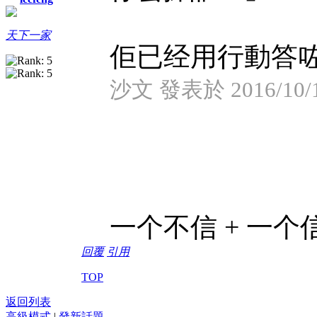
天下一家
佢已经用行動答咗啦
沙文 發表於 2016/10/1
一个不信 + 一个信
回覆
引用
TOP
返回列表
高級模式
|
發新話題