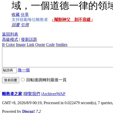
域，一個道德一律的領
收藏
分享
支持鼓勵每位離教者
› 閹割神父 刻不容緩 ‹
回覆
引用
返回列表
高級模式
|
發新話題
B
Color
Image
Link
Quote
Code
Smilies
換一個
回帖後跳轉到最後一頁
發表回覆
離教者之家
|
聯繫我們
|
Archiver
|
WAP
GMT+8, 2026/8/9 00:19,
Processed in 0.022479 second(s), 7 queries
Powered by
Discuz!
7.2