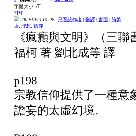
T
字體大小:
t
打印
2009/10/21 01:28
|
只看該作者
|
翻譯
|
書面
|
简
繁
店
,
理想
,
信仰
《瘋癲與文明》（三聯
福柯 著 劉北成等 譯
p198
宗教信仰提供了一種意
譫妄的太虛幻境。