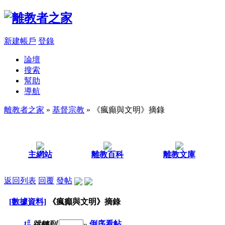
新建帳戶
登錄
論壇
搜索
幫助
導航
離教者之家
»
基督宗教
» 《瘋癲與文明》摘錄
主網站
離教百科
離教文庫
返回列表
回覆
發帖
[數據資料]
《瘋癲與文明》摘錄
#
1
跳轉到
»
倒序看帖